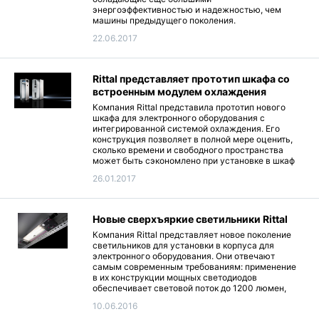
энергоэффективностью и надежностью, чем
машины предыдущего поколения.
22.06.2017
Rittal представляет прототип шкафа со
встроенным модулем охлаждения
Компания Rittal представила прототип нового
шкафа для электронного оборудования с
интегрированной системой охлаждения. Его
конструкция позволяет в полной мере оценить,
сколько времени и свободного пространства
может быть сэкономлено при установке в шкаф
холодильного агрегата.
26.01.2017
Новые сверхъяркие светильники Rittal
Компания Rittal представляет новое поколение
светильников для установки в корпуса для
электронного оборудования. Они отвечают
самым современным требованиям: применение
в их конструкции мощных светодиодов
обеспечивает световой поток до 1200 люмен,
одновременно сохраняя низкий уровень
10.06.2016
энергопотребления. Новые светильники