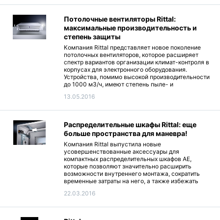
обладают широким спектром вариантов
установки и соединения, обеспечивая удобство
монтажа.
Потолочные вентиляторы Rittal:
максимальные производительность и
степень защиты
Компания Rittal представляет новое поколение
потолочных вентиляторов, которое расширяет
спектр вариантов организации климат-контроля в
корпусах для электронного оборудования.
Устройства, помимо высокой производительности
до 1000 м3/ч, имеют степень пыле- и
влагозащиты IP55 и просты в установке.
13.05.2016
Распределительные шкафы Rittal: еще
больше пространства для маневра!
Компания Rittal выпустила новые
усовершенствованные аксессуары для
компактных распределительных шкафов АЕ,
которые позволяют значительно расширить
возможности внутреннего монтажа, сократить
временные затраты на него, а также избежать
механической доработки корпуса, сохранив
22.03.2016
степень его защиты.