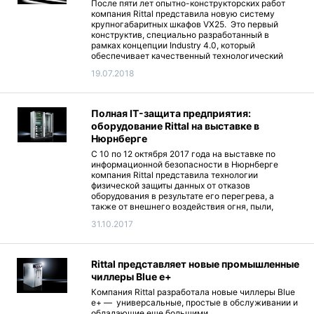
После пяти лет опытно-конструкторских работ
компания Rittal представила новую систему
крупногабаритных шкафов VX25. Это первый
конструктив, специально разработанный в
рамках концепции Industry 4.0, который
обеспечивает качественный технологический
скачок в области автоматизации проектирования
19.07.2018
и производства за счет стопроцентного
внедрения цифровых технологий.
Полная IT-защита предприятия:
оборудование Rittal на выставке в
Нюрнберге
С 10 по 12 октября 2017 года на выставке по
информационной безопасности в Нюрнберге
компания Rittal представила технологии
физической защиты данных от отказов
оборудования в результате его перегрева, а
также от внешнего воздействия огня, пыли,
грязи, жидкостей и газов, электромагнитных
31.10.2017
излучений и несанкционированного доступа
посторонних лиц.
Rittal представляет новые промышленные
чиллеры Blue e+
Компания Rittal разработала новые чиллеры Blue
e+ — универсальные, простые в обслуживании и
обладающие еще большими