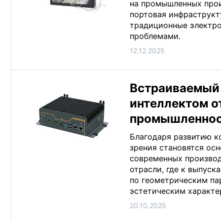
на промышленных прои
портовая инфраструкт
традиционные электро
проблемами.
12.12.2025
Встраиваемый 
интеллектом о
промышленно
Благодаря развитию ко
зрения становятся ос
современных производ
отрасли, где к выпус
по геометрическим па
эстетическим характе
20.10.2025