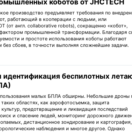
ромышленных коботов от JHCTECH
бкое производство предъявляет требования по внедре
бот, работающий в кооперации с людьми, или
(от англ. collaborative robots), сокращенно «кобот»,
 фактором промышленной трансформации. Благодаря с
руемости и простоте использования коботы работают
м без сбоев, в точности выполняя сложнейшие задачи.
и идентификация беспилотных лет
ЛА)
спользования малых БПЛА обширны. Небольшие дроны 
 таких областях, как аэрофотосъемка, защита
 культур, предотвращение и ликвидация последствий
поиск и спасение людей, мониторинг дорожного движен
копаемых, дистанционное зондирование и картография,
еорологические наблюдения и многое другое. Однако