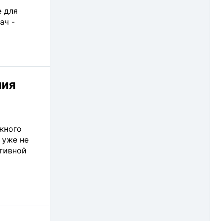
 для
2013
iBASE (33)
ач -
2012
ICONICS (21)
2011
iEi (12)
2010
iKey (6)
ния
2009
InduKey (5)
2008
Innodisk (46)
жного
2007
Intellect (1)
 уже не
тивной
2006
JHC Technology (15)
2005
Key Technology (7)
2004
Libelium (9)
2003
MasterSCADA (15)