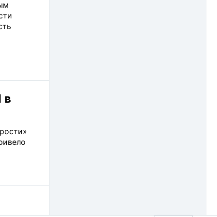
ым
Scaime (1)
сти
сть
Schroff (6)
Spectrum Instrumentation GmbH (18)
Swissbit AG (1)
TDK-Lambda (39)
 в
TiePie Engineering (8)
VIPA (8)
орости»
ривело
VIVOTEK (2)
WAGO (16)
Weintek (39)
Wind River (8)