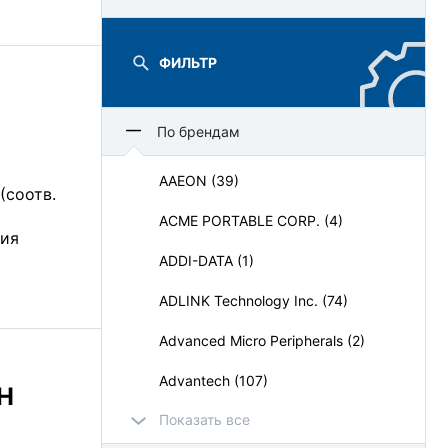
ФИЛЬТР
По брендам
AAEON (39)
(соотв.
ACME PORTABLE CORP. (4)
ция
ADDI-DATA (1)
ADLINK Technology Inc. (74)
Advanced Micro Peripherals (2)
Advantech (107)
H
Показать все
AdvantiX (64)