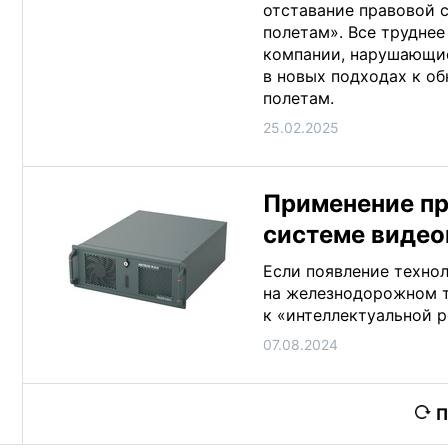
отставание правовой 
полетам». Все труднее
компании, нарушающие
в новых подходах к 
полетам.
25.02.2025
Применение п
системе видео
Если появление техно
на железнодорожном т
к «интеллектуальной р
07.08.2024
П