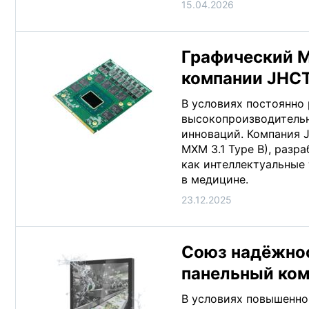
15.04.2026
Графический M
компании JHC
В условиях постоянно
высокопроизводительн
инноваций. Компания 
MXM 3.1 Type B), разр
как интеллектуальные
в медицине.
23.12.2025
Союз надёжнос
панельный ко
В условиях повышенно