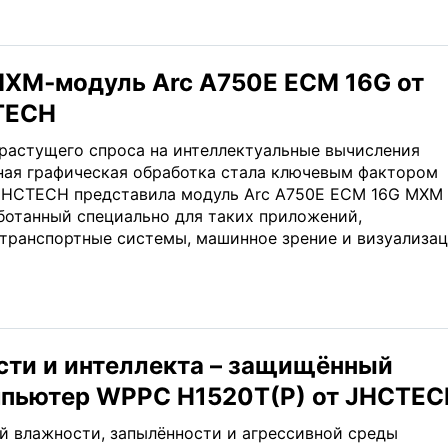
XM‑модуль Arc A750E ECM 16G от
TECH
 растущего спроса на интеллектуальные вычисления
ая графическая обработка стала ключевым фактором
JHCTECH представила модуль Arc A750E ECM 16G MXM 
аботанный специально для таких приложений,
 транспортные системы, машинное зрение и визуализа
ти и интеллекта – защищённый
мпьютер WPPC H1520T(P) от JHCTEC
й влажности, запылённости и агрессивной среды