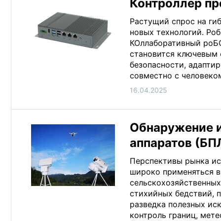
Контроллер п
Растущий спрос на ги
новых технологий. Ро
КОллаборативный роБОТ 
становится ключевым
безопасности, адапти
совместно с человеко
16.04.2025
Обнаружение 
аппаратов (БП
Перспективы рынка и
широко применяться в
сельскохозяйственных
стихийных бедствий, 
разведка полезных ис
контроль границ, мет