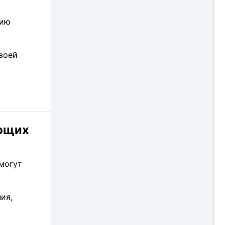
2002
NewPwr (3)
нию
2001
NSI (6)
воей
ORing (1)
Pepperl+Fuchs (FA) (4)
Pepperl+Fuchs (PA) (6)
Perfectron (3)
ающих
PFORT (7)
POWERCOM (3)
могут
ProVS (2)
Remer (6)
ия,
Rittal (8)