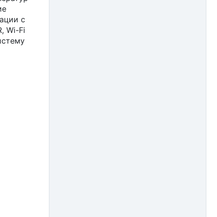
ие
2013
iBASE (33)
ации с
 Wi-Fi
2012
ICONICS (21)
истему
2011
iEi (12)
2010
iKey (6)
2009
InduKey (5)
2008
Innodisk (46)
2007
Intellect (1)
2006
JHC Technology (15)
2005
Key Technology (7)
2004
Libelium (9)
2003
MasterSCADA (15)