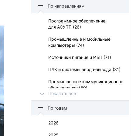
Aetina Corporation (5)
По направлениям
Apacer Technology BV (21)
Программное обеспечение
для АСУТП (26)
APC (3)
Промышленные и мобильные
APLEX (14)
компьютеры (74)
Belden (1)
Источники питания и ИБП (71)
BioSmart (13)
ПЛК и системы ввода‑вывода (31)
CHUX (1)
Промышленное коммуникационное
оборудование (50)
CyberPower Systems (13)
Показать все
УСО и взрывозащита (11)
Dataforth (8)
По годам
Визуализация и операторский
Delta Electronics (13)
интерфейс (73)
2026
Duagon (1)
Монтажные шкафы и конструктивы
2025