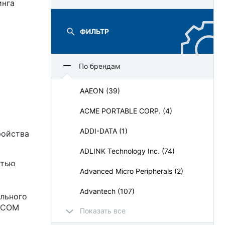
инга
ФИЛЬТР
По брендам
AAEON (39)
ACME PORTABLE CORP. (4)
ADDI-DATA (1)
ройства
ADLINK Technology Inc. (74)
стью
Advanced Micro Peripherals (2)
Advantech (107)
льного
2 COM
Показать все
AdvantiX (64)