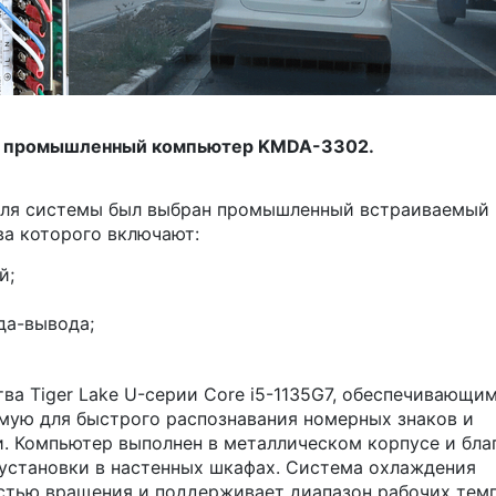
: промышленный компьютер KMDA-3302.
 для системы был выбран промышленный встраиваемый
а которого включают:
й;
да-вывода;
ва Tiger Lake U-серии Core i5-1135G7, обеспечивающи
ую для быстрого распознавания номерных знаков и
. Компьютер выполнен в металлическом корпусе и бла
установки в настенных шкафах. Система охлаждения
стью вращения и поддерживает диапазон рабочих тем