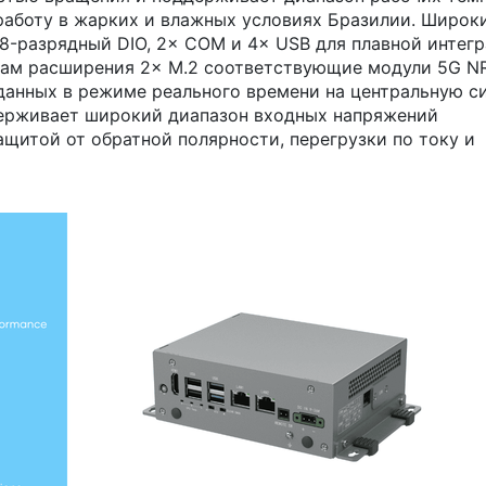
 работу в жарких и влажных условиях Бразилии. Широк
-разрядный DIO, 2× COM и 4× USB для плавной интегр
ам расширения 2× M.2 соответствующие модули 5G NR,
 данных в режиме реального времени на центральную с
держивает широкий диапазон входных напряжений
защитой от обратной полярности, перегрузки по току и