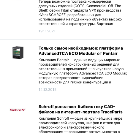
Теперь возможна поставка коммерчески
доступных изделий (COTS, Commercial-Off-The-
Shelf) серии Titan стандарта VPX производства
nVent SCHROFF, разработанных для
использования на подвижных объектах высоко
ответственной инфраструктуры. Бортовая
система Titan COTS для установки в стандартный
19.11.2021
19-дюймовый конструктив основана на блочном
каркасе EuropacPRO, что позволяет выдерживать
ударные и вибрационные нагрузки до 25 g и до 3g
соответственно.
Только самое необходимое: платформа
AdvancedTCA ECO Modular от Pentair
Компания Pentair — один из ведущих мировых
производителей конструктивных решений для
ответственных применений — выпустила новую
модульную платформу AdvancedTCA ECO Modular,
которая предоставляет широчайшие
возможности для гибкой конфигурации и
комплектации систем передачи и обработки
14.12.2015
данных.
Schroff дополняет библиотеку CAD-
файлов на интернет-портале TraceParts
Компания Schroff — один из крупнейших в мире
производителей корпусов, шкафов и стоек для
электронного и электротехнического
оборудования — расширяет сотрудничество с