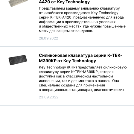
A420 от Key Technology
Представляем вашему вниманию клавиатуру
от китайского производителя Key Technology
серии K-TEK-A420, предназначенную для ввода
информации в производственных условиях
и общественных местах, где нужны повышенные
меры для защиты от вандалов.
28.09.2022
Силиконовая клавиатура серии K-TEK-
M399KP от Key Technology
Key Technology (КНР) представляет силиконовую
клавиатуру серии K-TEK-M399KP, которая
доступна как в классическом настольном
исполнении, так и для монтажа в панель. Она
специально создана для применения
в операционных, стационарах, диагностических
кабинетах, а также в лабораториях и помещениях
23.09.2022
с повышенной влажностью, на пищевых
производствах.