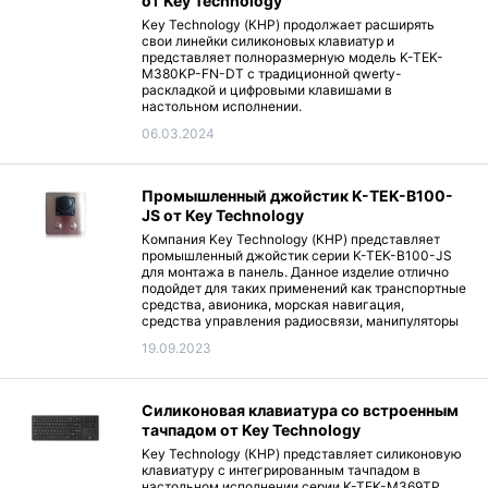
от Key Technology
Key Technology (КНР) продолжает расширять
свои линейки силиконовых клавиатур и
представляет полноразмерную модель K-TEK-
M380KP-FN-DT с традиционной qwerty-
раскладкой и цифровыми клавишами в
настольном исполнении.
06.03.2024
Промышленный джойстик K-TEK-B100-
JS от Key Technology
Компания Key Technology (КНР) представляет
промышленный джойстик серии K-TEK-B100-JS
для монтажа в панель. Данное изделие отлично
подойдет для таких применений как транспортные
средства, авионика, морская навигация,
средства управления радиосвязи, манипуляторы
на различных производствах.
19.09.2023
Силиконовая клавиатура со встроенным
тачпадом от Key Technology
Key Technology (КНР) представляет силиконовую
клавиатуру с интегрированным тачпадом в
настольном исполнении серии K-TEK-M369TP.