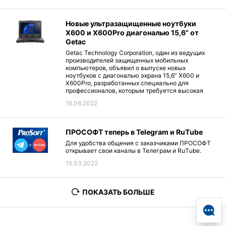
Новые ультразащищенные ноутбуки
X600 и X600Pro диагональю 15,6” от
Getac
Getac Technology Corporation, один из ведущих
производителей защищенных мобильных
компьютеров, объявил о выпуске новых
ноутбуков с диагональю экрана 15,6” X600 и
X600Pro, разработанных специально для
профессионалов, которым требуется высокая
производительность и исключительная
16.06.2022
надежность при выполнении сложных критически
важных операций в полевых условиях.
ПРОСОФТ теперь в Telegram и RuТube
Для удобства общения с заказчиками ПРОСОФТ
открывает свои каналы в Телеграм и RuТube.
15.03.2022
ПОКАЗАТЬ БОЛЬШЕ