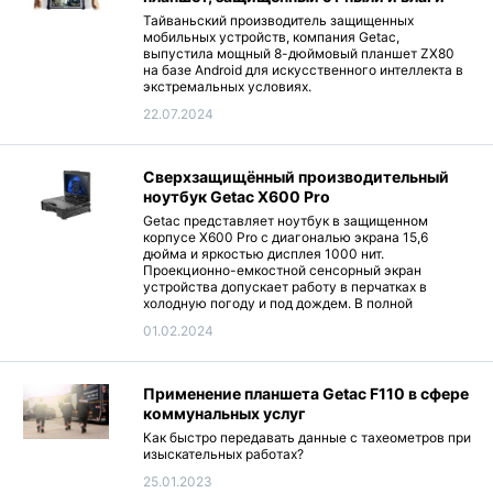
Тайваньский производитель защищенных
мобильных устройств, компания Getac,
выпустила мощный 8-дюймовый планшет ZX80
на базе Android для искусственного интеллекта в
экстремальных условиях.
22.07.2024
Сверхзащищённый производительный
ноутбук Getac X600 Pro
Getac представляет ноутбук в защищенном
корпусе X600 Pro с диагональю экрана 15,6
дюйма и яркостью дисплея 1000 нит.
Проекционно-емкостной сенсорный экран
устройства допускает работу в перчатках в
холодную погоду и под дождем. В полной
комплектации модель имеет габариты
01.02.2024
412×322×77,4 мм и вес 6,05 кг. Работает серия
X600 Pro под управлением операционной
системы Microsoft Windows 11 Pro.
Применение планшета Getac F110 в сфере
коммунальных услуг
Как быстро передавать данные с тахеометров при
изыскательных работах?
25.01.2023