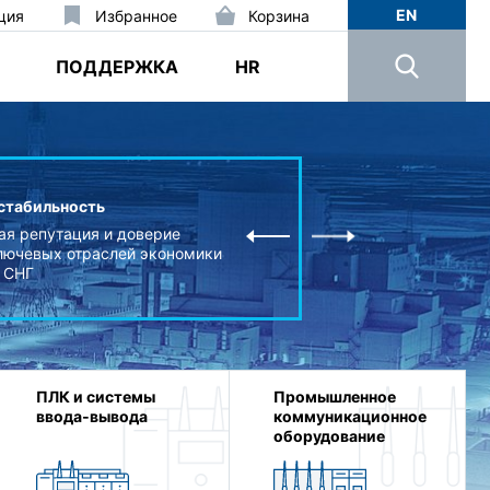
EN
ция
Избранное
Корзина
ПОДДЕРЖКА
HR
Качество и
стабильность
Партнерски
ая репутация и доверие
зарубежным
лючевых отраслей экономики
производите
н СНГ
100 брендо
ПЛК и системы
Промышленное
ввода‑вывода
коммуникационное
оборудование