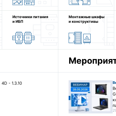
Источники питания
Монтажные шкафы
и ИБП
и конструктивы
Мероприя
В
D - 1.3.10
В
G
к
п
2