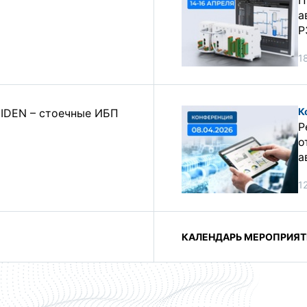
П
а
Р
1
К
HIDEN – стоечные ИБП
Р
о
а
1
КАЛЕНДАРЬ МЕРОПРИЯТ