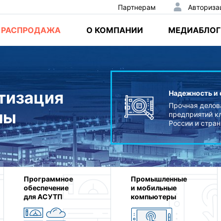
Партнерам
Авториза
РАСПРОДАЖА
О КОМПАНИИ
МЕДИАБЛОГ
тизация
льная сеть
Надежность и 
дилеры более чем в 30
Прочная делов
мы
ах России и стран СНГ.
предприятий к
авки продукции.
России и стра
Программное
Промышленные
обеспечение
и мобильные
для АСУТП
компьютеры