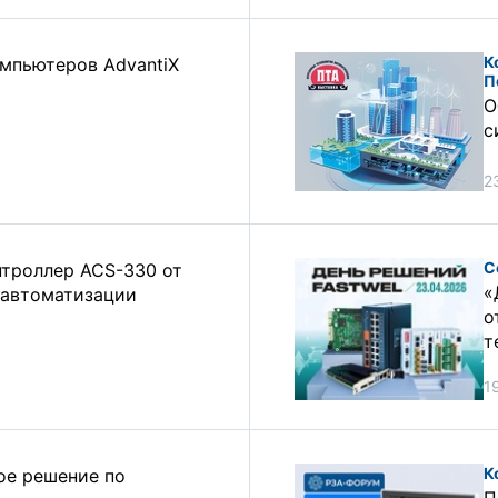
К
мпьютеров AdvantiX
П
О
с
2
С
нтроллер ACS-330 от
«
 автоматизации
о
т
1
К
ое решение по