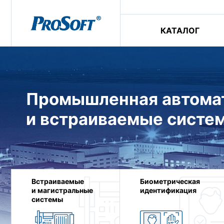
КАТАЛОГ
Промышленная автома
ступность
Широкая региона
 Москве с регулярно
Представители и 
и встраиваемые систе
латурой оборудования:
крупнейших город
енований продукции
Оперативные пост
Встраиваемые
Биометрическая
и магистральные
идентификация
системы