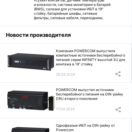
«сухих» контактов, датчики температуры
и влажности, система мониторинга батарей
(BMS), салазки для установки ИБП в 19"
стойку, батарейные шкафы, сетевые
фильтры, силовые кабеля, переходники,
внешние аккумуляторы (Powerbank) все
находится в этом разделе.
Новости производителя
Компания POWERCOM выпустила
компактные источники бесперебойного
питания серии INFINITY высотой 3U для
монтажа в 19’’ стойку
28.08.2024
POWERCOM выпустил источники
бесперебойного питания на DIN-рейку
DRU второго поколения
17.04.2024
Однофазные ИБП на DIN-рейку от
Powercom