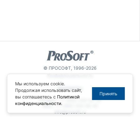
© ПРОСОФТ, 1996-2026
Конфиденциальность
Мы используем cookie.
КОНТАКТЫ
Продолжая использовать сайт,
Принять
вы соглашаетесь с
Политикой
Телефон: +7 (495) 234-06-36
конфиденциальности
.
Факс: +7 (495) 234-06-40
info@prosoft.ru