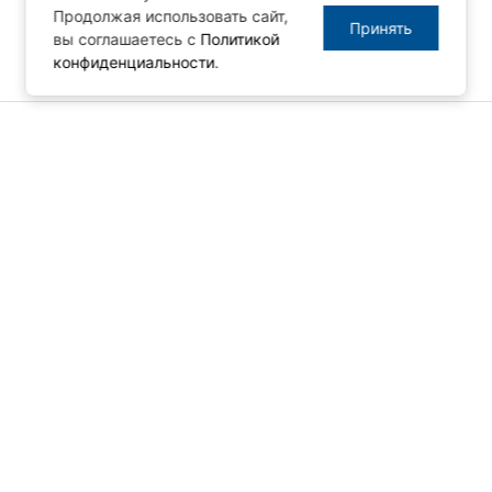
Продолжая использовать сайт,
Принять
вы соглашаетесь с
Политикой
конфиденциальности
.
© ПРОСОФТ, 1996-2026
Конфиденциальность
КОНТАКТЫ
Телефон: +7 (495) 234-06-36
Факс: +7 (495) 234-06-40
info@prosoft.ru