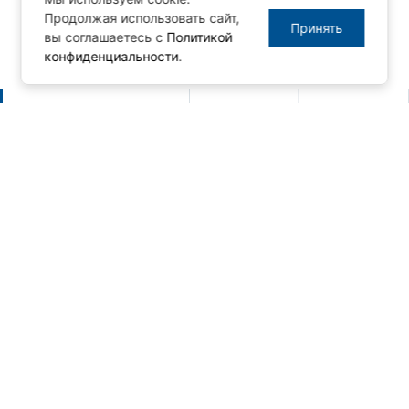
Продолжая использовать сайт,
Принять
вы соглашаетесь с
Политикой
конфиденциальности
.
Другие новости
Новый релиз MasterSCADA 4D -
1.3.10
06.08.2026
Новая серия панельных
компьютеров AdvantiX PPC-EA
24.07.2026