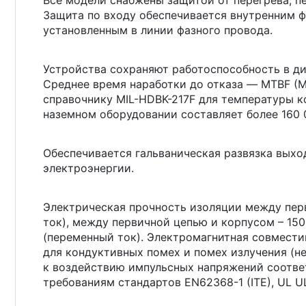
Все модели снабжены защитой от перегрева, пе
Защита по входу обеспечивается внутренним 
установленным в линии фазного провода.
Устройства сохраняют работоспособность в ди
Среднее время наработки до отказа — MTBF (Me
справочнику MIL-HDBK-217F для температуры к
наземном оборудовании составляет более 160 
Обеспечивается гальваническая развязка выхо
электроэнергии.
Электрическая прочность изоляции между пер
ток), между первичной цепью и корпусом – 150
(переменный ток). Электромагнитная совмести
для кондуктивных помех и помех излучения (н
к воздействию импульсных напряжений соответ
требованиям стандартов EN62368-1 (ITE), UL UL