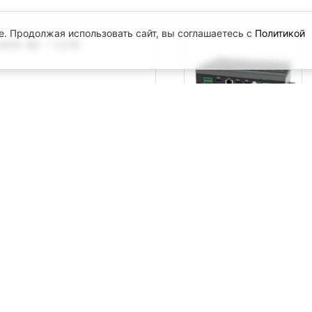
e. Продолжая использовать сайт, вы соглашаетесь с
Политикой
DA 4D - 1.3.10
.
х компьютеров