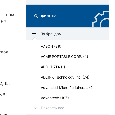
актном
ФИЛЬТР
три
По брендам
AAEON (39)
твод
ACME PORTABLE CORP. (4)
.
ADDI-DATA (1)
ADLINK Technology Inc. (74)
, 15,
Advanced Micro Peripherals (2)
мВт.
Advantech (107)
Показать все
AdvantiX (64)