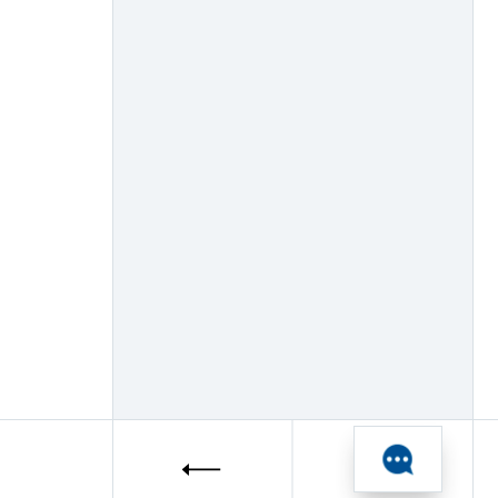
2013
iBASE (33)
2012
ICONICS (21)
2011
iEi (12)
2010
iKey (6)
2009
InduKey (5)
2008
Innodisk (46)
2007
Intellect (1)
2006
JHC Technology (15)
2005
Key Technology (7)
2004
Libelium (9)
2003
MasterSCADA (15)