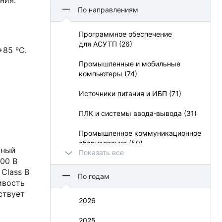
ния.
Aetina Corporation (5)
По направлениям
Apacer Technology BV (21)
Программное обеспечение
для АСУТП (26)
APC (3)
+85 ºC.
Промышленные и мобильные
APLEX (14)
компьютеры (74)
Belden (1)
Источники питания и ИБП (71)
BioSmart (13)
ПЛК и системы ввода‑вывода (31)
CHUX (1)
Промышленное коммуникационное
оборудование (50)
CyberPower Systems (13)
нный
Показать все
500 В
УСО и взрывозащита (11)
Dataforth (8)
Class B
По годам
ивость
Визуализация и операторский
Delta Electronics (13)
интерфейс (73)
ствует
2026
Duagon (1)
Монтажные шкафы и конструктивы
2025