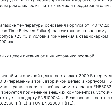
регрузки по току, перенапряжения и короткого замыка
фильтром электромагнитных помех и предохранителем,
апазоне температуры основания корпуса от -40 ºC до 
an Time Between Failure), рассчитанное по военному
орпуса +25 ºC и условий применения в стационарном
000 час.
дных цепей питания от шин источника входной
вичной и вторичной цепью составляет 3000 В (переме
0 В (переменный ток), вторичной цепью и корпусом – 
мость удовлетворяет требованиям стандарта EN55032 
е требуется применение внешних компонентов), устойч
ствует стандарту EN61000-4-x. Безопасность соответ
62368-1 (ITE) и TUV EN62368-1 (ITE).