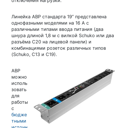
отключения нагрузки.
Линейка АВР стандарта 19” представлена
однофазными моделями на 16 А с
различными типами ввода питания (два
шнура длиной 1,8 м с вилкой Schuko или два
разъёма C20 на лицевой панели) и
комбинациями розеток различных типов
(Schuko, С13 и С19).
АВР
можно
исполь
зовать
для
работы
с
бюдже
тными
источн