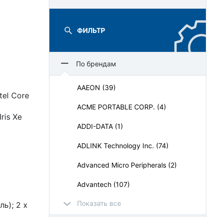
ФИЛЬТР
По брендам
AAEON (39)
tel Core
ACME PORTABLE CORP. (4)
ris Xe
ADDI-DATA (1)
ADLINK Technology Inc. (74)
Advanced Micro Peripherals (2)
Advantech (107)
Показать все
AdvantiX (64)
ь); 2 x