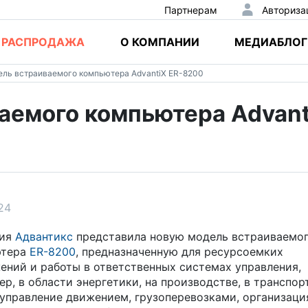
Партнерам
Авториза
РАСПРОДАЖА
О КОМПАНИИ
МЕДИАБЛОГ
ель встраиваемого компьютера AdvantiX ER-8200
аемого компьютера Advant
024
ния
Адвантикс
представила новую модель встраиваемо
ютера
ER-8200
, предназначенную для ресурсоемких
ений и работы в ответственных системах управления,
ер, в области энергетики, на производстве, в транспор
(управление движением, грузоперевозками, организаци