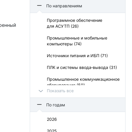
Aetina Corporation (5)
По направлениям
Apacer Technology BV (21)
Программное обеспечение
иренный
для АСУТП (26)
APC (3)
Промышленные и мобильные
APLEX (14)
компьютеры (74)
Belden (1)
Источники питания и ИБП (71)
BioSmart (13)
ПЛК и системы ввода‑вывода (31)
CHUX (1)
Промышленное коммуникационное
оборудование (50)
CyberPower Systems (13)
Показать все
УСО и взрывозащита (11)
Dataforth (8)
По годам
Визуализация и операторский
Delta Electronics (13)
интерфейс (73)
2026
Duagon (1)
Монтажные шкафы и конструктивы
2025