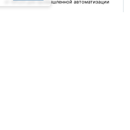
от APLEX для промышленной автоматизации
2002
NewPwr (3)
2001
NSI (6)
23.07.2026
ORing (1)
Pepperl+Fuchs (FA) (4)
ПЛК Simbol‑300 — надёжное решение по
Pepperl+Fuchs (PA) (6)
разумной цене
Perfectron (3)
PFORT (7)
21.07.2026
POWERCOM (3)
ProVS (2)
Remer (6)
Rittal (8)