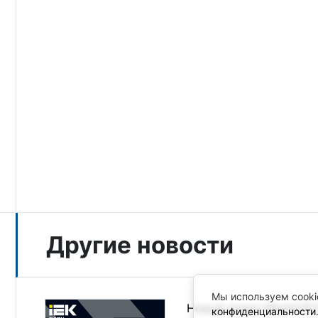
Другие новости
Мы используем cooki
Новый релиз MasterSCA
конфиденциальности