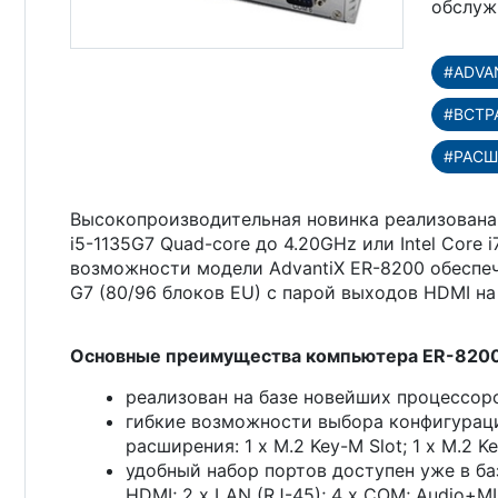
обслуж
#ADVA
#ВСТР
#РАСШ
Высокопроизводительная новинка реализована на
i5-1135G7 Quad-core до 4.20GHz или Intel Core
возможности модели AdvantiX ER-8200 обеспечи
G7 (80/96 блоков EU) с парой выходов HDMI на
Основные преимущества компьютера ER-8200
реализован на базе новейших процессоров
гибкие возможности выбора конфигураци
расширения: 1 x M.2 Key-M Slot; 1 x M.2 Key
удобный набор портов доступен уже в баз
HDMI; 2 x LAN (RJ-45); 4 x COM; Audio+MI