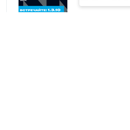
06.08.2026
Новая серия панельны
AdvantiX PPC-EA
24.07.2026
ВСЕ НОВОСТИ
КОНТАКТЫ