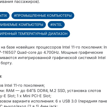
ивания пассажиров).
NTIX
#ПРОМЫШЛЕННЫЕ КОМПЬЮТЕРЫ
АИВАЕМЫЕ КОМПЬЮТЕРЫ
#INTEL
ИРЕННЫЙ ТЕМПЕРАТУРНЫЙ ДИАПАЗОН
 базе новейших процессоров Intel 11-го поколения: In
 i7-1165G7 Quad-core до 4.70GHz. Мощные графические
ваются интегрированной графической системой Intel I
 борту.
:
 Intel 11-го поколения;
и: RAM — до 64ГБ DDR4, M.2 SSD, установка слотов
-E Slot; 1 x Mini PCI-E Slot;
овом варианте исполнения: 6 x USB 3.0 (передняя панел
C выход/вход (2 в 1) 4мм jack;