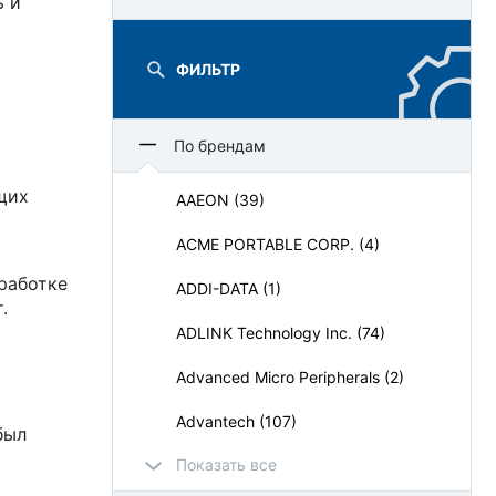
ь и
ФИЛЬТР
По брендам
щих
AAEON (39)
ACME PORTABLE CORP. (4)
работке
ADDI-DATA (1)
.
ADLINK Technology Inc. (74)
Advanced Micro Peripherals (2)
Advantech (107)
был
Показать все
AdvantiX (64)