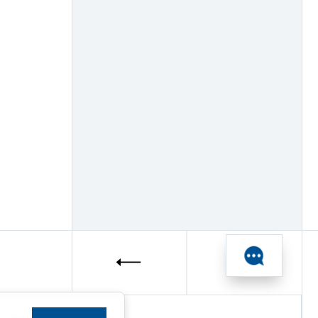
Scaime (1)
Schroff (6)
Spectrum Instrumentation GmbH (18)
Swissbit AG (1)
TDK-Lambda (39)
TiePie Engineering (8)
VIPA (8)
VIVOTEK (2)
WAGO (16)
Weintek (39)
Wind River (8)