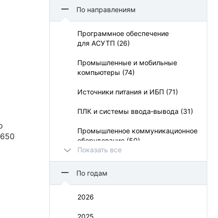
Aetina Corporation (5)
По направлениям
Apacer Technology BV (21)
Программное обеспечение
для АСУТП (26)
APC (3)
Промышленные и мобильные
APLEX (14)
компьютеры (74)
Belden (1)
Источники питания и ИБП (71)
BioSmart (13)
ПЛК и системы ввода‑вывода (31)
CHUX (1)
ю
Промышленное коммуникационное
2650
оборудование (50)
CyberPower Systems (13)
Показать все
УСО и взрывозащита (11)
Dataforth (8)
По годам
Визуализация и операторский
Delta Electronics (13)
интерфейс (73)
2026
Duagon (1)
Монтажные шкафы и конструктивы
2025