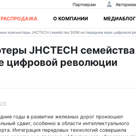
Партнерам
Авториза
РАСПРОДАЖА
О КОМПАНИИ
МЕДИАБЛОГ
мые компьютеры JHCTECH семейства SIGM на переднем крае цифровой р
ютеры JHCTECH семейства
ае цифровой революции
023
едние годы в развитии железных дорог произошел
ельный сдвиг, особенно в области интеллектуального
орта. Интеграция передовых технологий совершила