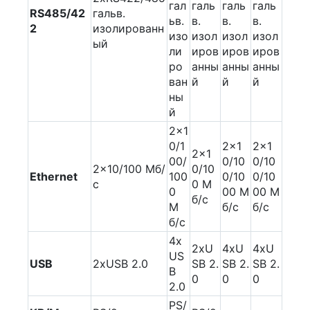
гал
галь
галь
галь
RS485/42
гальв.
ьв.
в.
в.
в.
2
изолированн
изо
изол
изол
изол
ый
ли
иров
иров
иров
ро
анны
анны
анны
ван
й
й
й
ны
й
2x1
0/1
2x1
2x1
2x1
00/
0/10
0/10
2x10/100 Мб/
0/10
Ethernet
100
0/10
0/10
с
0 М
0
00 М
00 М
б/с
М
б/с
б/с
б/с
4x
2xU
4xU
4xU
US
USB
2xUSB 2.0
SB 2.
SB 2.
SB 2.
B
0
0
0
2.0
PS/