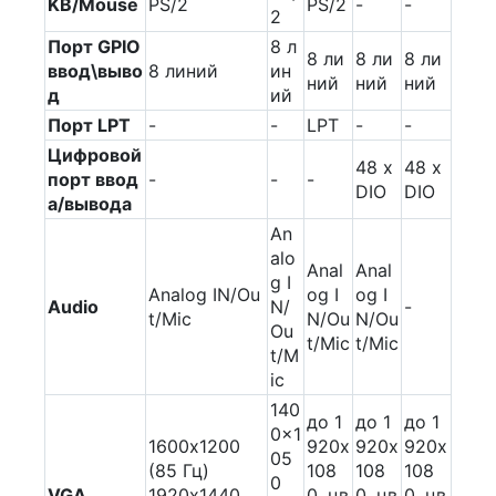
KB/Mouse
PS/2
PS/2
-
-
2
Порт GPIO
8 л
8 ли
8 ли
8 ли
ввод\выво
8 линий
ин
ний
ний
ний
д
ий
Порт LPT
-
-
LPT
-
-
Цифровой
48 x
48 x
порт ввод
-
-
-
DIO
DIO
а/вывода
An
alo
Anal
Anal
g I
Analog IN/Ou
og I
og I
Audio
N/
-
t/Mic
N/Ou
N/Ou
Ou
t/Mic
t/Mic
t/M
ic
140
до 1
до 1
до 1
0x1
1600х1200
920х
920х
920х
05
(85 Гц)
108
108
108
0
VGA
1920х1440
0, цв
0, цв
0, цв