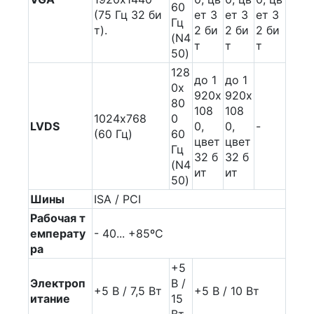
60
(75 Гц 32 би
ет 3
ет 3
ет 3
Гц
т).
2 би
2 би
2 би
(N4
т
т
т
50)
128
до 1
до 1
0x
920х
920х
80
108
108
1024х768
0
LVDS
0,
0,
-
(60 Гц)
60
цвет
цвет
Гц
32 б
32 б
(N4
ит
ит
50)
Шины
ISA / PCI
Рабочая т
емперату
- 40... +85ºC
ра
+5
Электроп
В /
+5 В / 7,5 Вт
+5 В / 10 Вт
итание
15
Вт