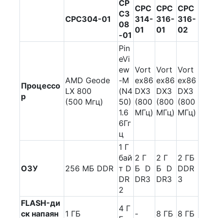
CP
CPC
CPC
CPC
C3
CPC304-01
314-
316-
316-
08
01
01
02
-01
Pin
eVi
ew
Vort
Vort
Vort
AMD Geode
-M
ex86
ex86
ex86
Процессо
LX 800
(N4
DX3
DX3
DX3
р
(500 Мгц)
50)
(800
(800
(800
1.6
МГц)
МГц)
МГц)
6Гг
ц
1 Г
бай
2 Г
2 Г
2 ГБ
ОЗУ
256 МБ DDR
т D
Б D
Б D
DDR
DR
DR3
DR3
3
2
FLASH-ди
4 Г
ск напаян
1 ГБ
-
8 ГБ
8 ГБ