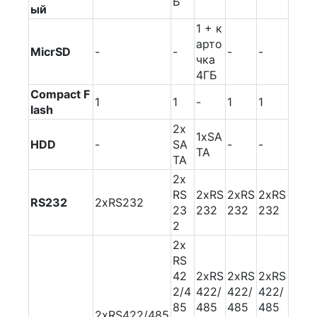
Б
ый
1 + к
арто
MicrSD
-
-
-
-
чка
4ГБ
Compact F
1
1
-
1
1
lash
2x
1xSA
HDD
-
SA
-
-
TA
TA
2x
RS
2xRS
2xRS
2xRS
RS232
2xRS232
23
232
232
232
2
2x
RS
42
2xRS
2xRS
2xRS
2/4
422/
422/
422/
85
485
485
485
2xRS422/485