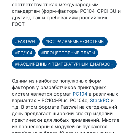
соответствуют как международным
стандартам (форм-факторы РС104, CPCI 3U и
другие), так и требованиям российских
ГОСТ.
#FASTWEL
#ВСТРАИВАЕМЫЕ СИСТЕМЫ
#PC/104
#ПРОЦЕССОРНЫЕ ПЛАТЫ
#РАСШИРЕННЫЙ ТЕМПЕРАТУРНЫЙ ДИАПАЗОН
Одним из наиболее популярных форм-
факторов у разработчиков прикладных
систем является формат
РС104
в различных
вариантах – РС104-Рlus, PC104e,
StackPC
и
т.д. В этом формате Fastwel на сегодняшний
день предлагает широкий спектр изделий
практически для любых применений. Многие
из процессорных модулей выпускаются
серийно уже более 10 лет и их срок жизни