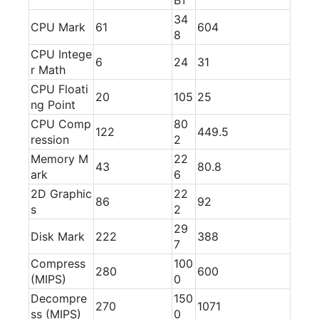
34
CPU Mark
61
604
8
CPU Intege
6
24
31
r Math
CPU Floati
20
105
25
ng Point
CPU Comp
80
122
449.5
ression
2
Memory M
22
43
80.8
ark
6
2D Graphic
22
86
92
s
2
29
Disk Mark
222
388
7
Compress
100
280
600
(MIPS)
0
Decompre
150
270
1071
ss (MIPS)
0