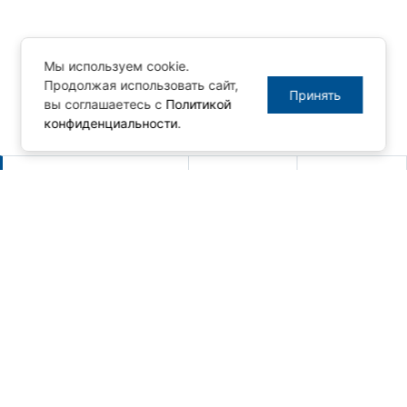
Мы используем cookie.
Продолжая использовать сайт,
Принять
вы соглашаетесь с
Политикой
конфиденциальности
.
Другие новости
Новый релиз MasterSCADA 4D -
1.3.10
06.08.2026
Новая серия панельных
компьютеров AdvantiX PPC-EA