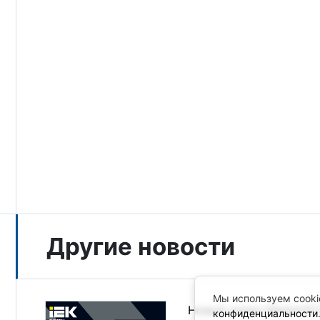
Другие новости
Мы используем cooki
Новый релиз MasterSCA
конфиденциальности