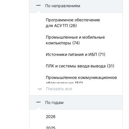
Aetina Corporation (5)
По направлениям
Apacer Technology BV (21)
Программное обеспечение
для АСУТП (26)
APC (3)
Промышленные и мобильные
APLEX (14)
компьютеры (74)
Belden (1)
Источники питания и ИБП (71)
BioSmart (13)
ПЛК и системы ввода‑вывода (31)
CHUX (1)
Промышленное коммуникационное
оборудование (50)
CyberPower Systems (13)
Показать все
УСО и взрывозащита (11)
Dataforth (8)
По годам
Визуализация и операторский
Delta Electronics (13)
интерфейс (73)
2026
Duagon (1)
Монтажные шкафы и конструктивы
2025