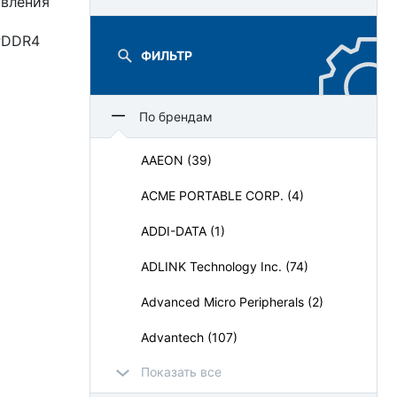
авления
LPDDR4
ФИЛЬТР
По брендам
AAEON (39)
ACME PORTABLE CORP. (4)
ADDI-DATA (1)
ADLINK Technology Inc. (74)
Advanced Micro Peripherals (2)
Advantech (107)
Показать все
AdvantiX (64)