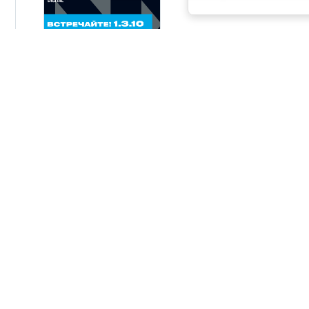
06.08.2026
Новая серия панельны
AdvantiX PPC-EA
24.07.2026
ВСЕ НОВОСТИ
КОНТАКТЫ