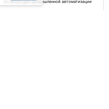
от APLEX для промышленной автоматизации
2002
NewPwr (3)
2001
NSI (6)
23.07.2026
ORing (1)
Pepperl+Fuchs (FA) (4)
ПЛК Simbol‑300 — надёжное решение по
Pepperl+Fuchs (PA) (6)
разумной цене
Perfectron (3)
PFORT (7)
21.07.2026
POWERCOM (3)
ProVS (2)
Remer (6)
Rittal (8)