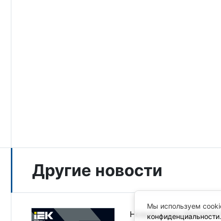
Другие новости
Мы используем cooki
Новый релиз MasterSCA
конфиденциальности