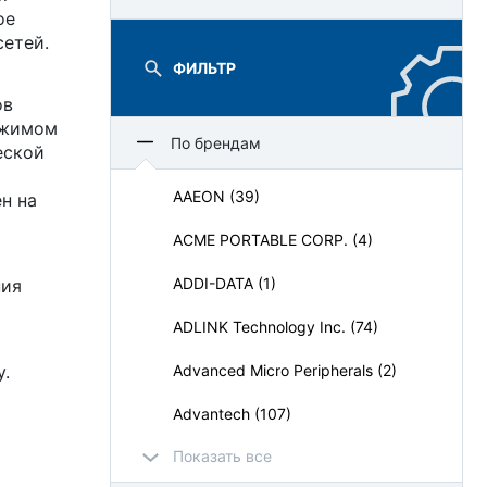
ое
етей.
ФИЛЬТР
ов
ежимом
По брендам
еской
AAEON (39)
н на
ACME PORTABLE CORP. (4)
ADDI-DATA (1)
ния
ADLINK Technology Inc. (74)
у.
Advanced Micro Peripherals (2)
Advantech (107)
Показать все
AdvantiX (64)