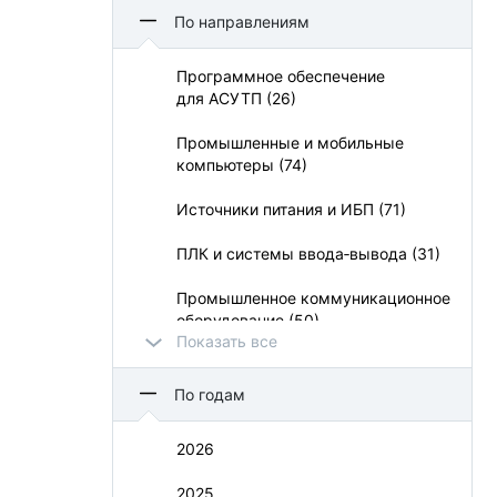
Aetina Corporation (5)
По направлениям
Apacer Technology BV (21)
Программное обеспечение
для АСУТП (26)
APC (3)
Промышленные и мобильные
APLEX (14)
компьютеры (74)
Belden (1)
Источники питания и ИБП (71)
BioSmart (13)
ПЛК и системы ввода‑вывода (31)
CHUX (1)
Промышленное коммуникационное
оборудование (50)
CyberPower Systems (13)
Показать все
УСО и взрывозащита (11)
Dataforth (8)
По годам
Визуализация и операторский
Delta Electronics (13)
интерфейс (73)
2026
Duagon (1)
Монтажные шкафы и конструктивы
2025