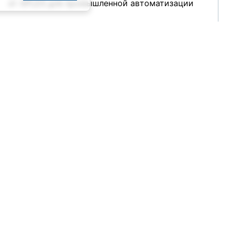
от APLEX для промышленной автоматизации
2002
NewPwr (3)
2001
NSI (6)
23.07.2026
ORing (1)
Pepperl+Fuchs (FA) (4)
ПЛК Simbol‑300 — надёжное решение по
Pepperl+Fuchs (PA) (6)
разумной цене
Perfectron (3)
PFORT (7)
21.07.2026
POWERCOM (3)
ProVS (2)
Remer (6)
Rittal (8)