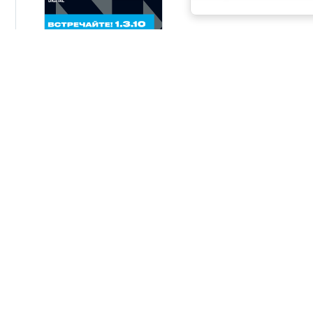
06.08.2026
Новая серия панельны
AdvantiX PPC-EA
24.07.2026
ВСЕ НОВОСТИ
КОНТАКТЫ