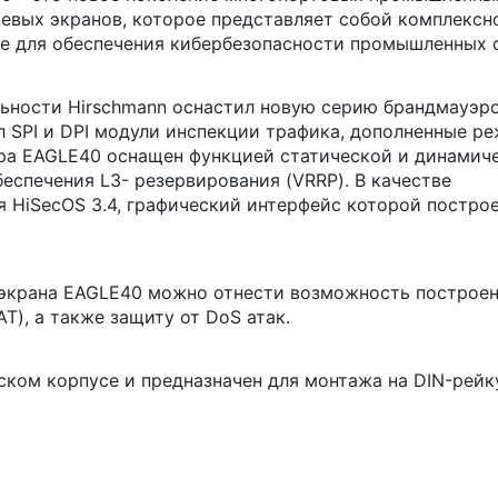
евых экранов, которое представляет собой комплексн
е для обеспечения кибербезопасности промышленных с
льности Hirschmann оснастил новую серию брандмауэр
 SPI и DPI модули инспекции трафика, дополненные р
эра EAGLE40 оснащен функцией статической и динамич
еспечения L3- резервирования (VRRP). В качестве
 HiSecOS 3.4, графический интерфейс которой построе
 экрана EAGLE40 можно отнести возможность построе
T), а также защиту от DoS атак.
ком корпусе и предназначен для монтажа на DIN-рейк