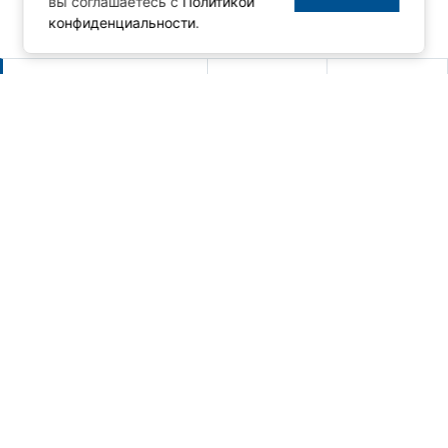
вы соглашаетесь с
Политикой
конфиденциальности
.
Другие новости
Новый релиз MasterSCADA 4D -
1.3.10
06.08.2026
Новая серия панельных
компьютеров AdvantiX PPC-EA
24.07.2026