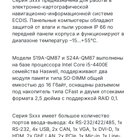
Серия Sxxx предназначена для работы в
электронно-картографической
навигационно-информационной системе
ECDIS. Панельные компьютеры обладают
защитой от влаги и пыли уровня IP 66 по
передней панели корпуса и функционируют в
диапазоне температур –15…+55°C.
Модели S19A-QM87 и S24A-QM87 выполнены
на базе процессора Intel Core i5-4400E
семейства Haswell, поддерживают два
модуля памяти типа SO-DIMM общей
емкостью до 16 Гбайт, оснащены разъемом
под накопитель типа CFast и двумя отсеками
формата 2,5 дюйма с поддержкой RAID 0,1.
Серия Sxxx имеет большое количество
портов ввода-вывода: 4x RS-232/422/485, 1x
RS-232, 4x USB, 2x CAN,
1x VGA
, 1x DVI-D, 1x
HDM, 2x GbE LAN, 2x PCIe, 1x Mic-in, 1x Line-