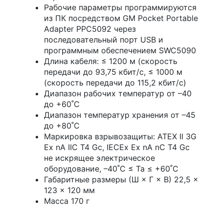
Рабочие параметры программируются
из ПК посредством GM Pocket Portable
Adapter PPC5092 через
последовательный порт USB и
программным обеспечением SWC5090
Длина кабеля: ≤ 1200 м (скорость
передачи до 93,75 кбит/с, ≤ 1000 м
(скорость передачи до 115,2 кбит/с)
Диапазон рабочих температур от –40
до +60˚C
Диапазон температур хранения от –45
до +80˚C
Маркировка взрывозащиты: ATEX II 3G
Ex nA IIC T4 Gc, IECEx Ex nA nC T4 Gc
не искрящее электрическое
оборудование, –40˚C ≤ Ta ≤ +60˚C
Габаритные размеры (Ш × Г × В) 22,5 ×
123 × 120 мм
Масса 170 г