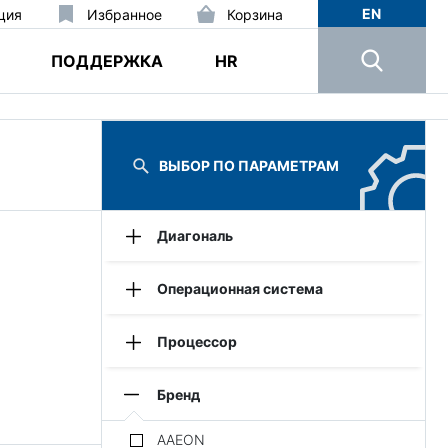
EN
ция
Избранное
Корзина
ПОДДЕРЖКА
HR
ВЫБОР ПО ПАРАМЕТРАМ
Диагональ
7
8
10
11
12
14
Операционная система
Android
Windows
Процессор
Intel Atom
Intel Core
Qualcomm
Бренд
AAEON