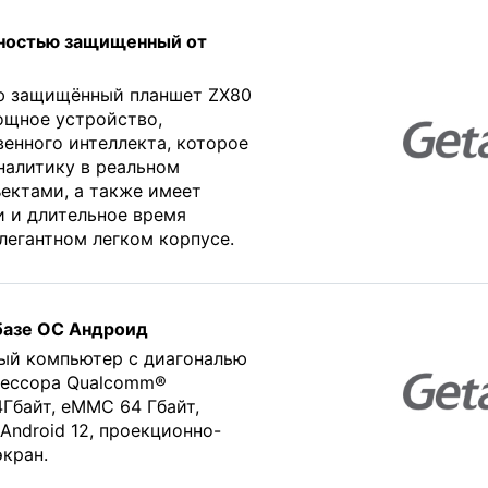
лностью защищенный от
ю защищённый планшет ZX80
мощное устройство,
венного интеллекта, которое
налитику в реальном
ъектами, а также имеет
 и длительное время
легантном легком корпусе.
 базе ОС Андроид
й компьютер с диагональю
оцессора Qualcomm®
4Гбайт, eMMC 64 Гбайт,
Android 12, проекционно-
кран.