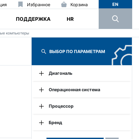
EN
ция
Избранное
Корзина
ПОДДЕРЖКА
HR
ые компьютеры
ВЫБОР ПО ПАРАМЕТРАМ
Диагональ
7
8
10
11
12
14
Операционная система
Android
Windows
Процессор
Intel Atom
Intel Core
Qualcomm
Бренд
AAEON
Advantech
Fastwel
Getac