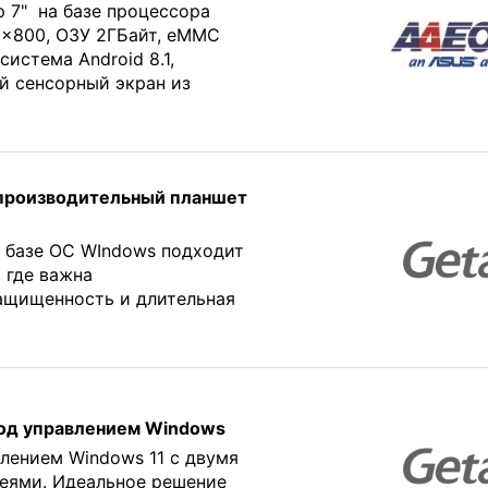
 7" на базе процессора
0x800, ОЗУ 2ГБайт, eMMC
система Android 8.1,
й сенсорный экран из
 производительный планшет
а базе ОС WIndows подходит
 где важна
ащищенность и длительная
под управлением Windows
влением Windows 11 c двумя
еями. Идеальное решение