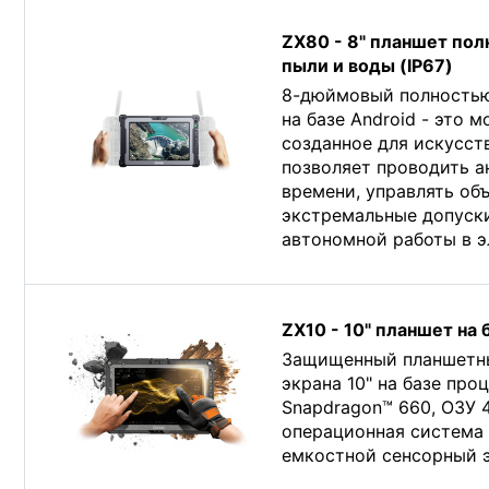
ZX80 - 8" планшет по
пыли и воды (IP67)
8-дюймовый полность
на базе Android - это 
созданное для искусст
позволяет проводить а
времени, управлять об
экстремальные допуски
автономной работы в э
ZX10 - 10" планшет на
Защищенный планшетны
экрана 10" на базе пр
Snapdragon™ 660, ОЗУ 
операционная система 
емкостной сенсорный э