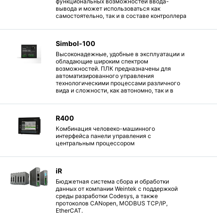
функциональных возможностей ввода-
вывода и может использоваться как
самостоятельно, так и в составе контроллера
«SIMBOL-100» (других контроллеров) в
качестве многофункционального модуля
расширения.
Simbol-100
Высоконадежные, удобные в эксплуатации и
обладающие широким спектром
возможностей. ПЛК предназначены для
автоматизированного управления
технологическими процессами различного
вида и сложности, как автономно, так и в
составе многоуровневых
автоматизированных систем управления
промышленных, энергетических
R400
предприятиях и в других отраслях.
Комбинация человеко-машинного
интерфейса панели управления с
центральным процессором
iR
Бюджетная система сбора и обработки
данных от компании Weintek с поддержкой
среды разработки Сodesys, а также
протоколов CANopen, MODBUS TCP/IP,
EtherCAT.