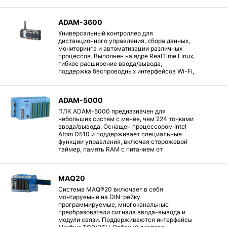
ADAM-3600
Универсальный контроллер для
дистанционного управления, сбора данных,
мониторинга и автоматизации различных
процессов. Выполнен на ядре RealTime Linux,
гибкое расширение ввода/вывода,
поддержка беспроводных интерфейсов Wi-Fi,
4G/3G/GPRS, ZigBee, GPS.
ADAM-5000
ПЛК ADAM-5000 предназначен для
небольших систем с менее, чем 224 точками
ввода/вывода. Оснащен процессором Intel
Atom D510 и поддерживает специальные
функции управления, включая сторожевой
таймер, память RAM с питанием от
резервной батареи и детерминированный
ввод/вывод.
MAQ20
Система MAQ®20 включает в себя
монтируемые на DIN-рейку
программируемые, многоканальные
преобразователи сигнала ввода-вывода и
модули связи. Поддерживаются интерфейсы