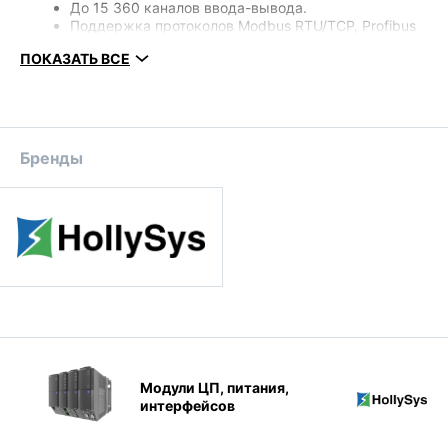
До 15 360 каналов ввода-вывода.
Поддержка протоколов Modbus RTU/TCP, Profibus
DP, Powerlink, Ethernet, HOLLITCP.
ПОКАЗАТЬ ВСЕ
Возможность горячей замены модулей ввода-
вывода.
Диапазон температур от -40°C до +70°C
Бренды
Модули ЦП, питания,
интерфейсов