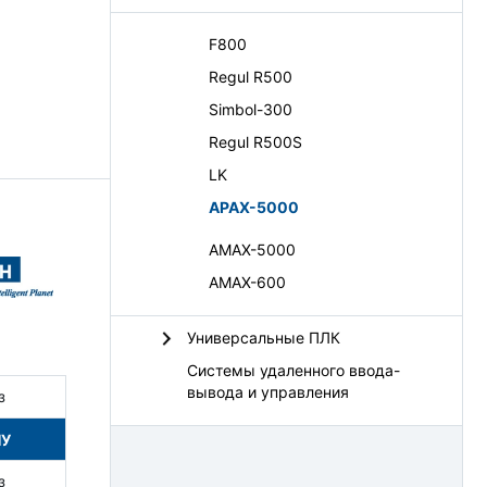
F800
Regul R500
Simbol-300
Regul R500S
LK
APAX-5000
AMAX-5000
AMAX-600
Универсальные ПЛК
Системы удаленного ввода-
вывода и управления
з
НУ
з