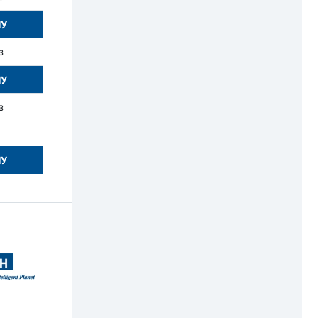
НУ
з
НУ
з
НУ