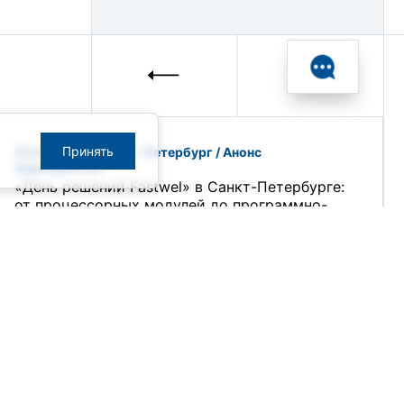
Принять
23.04.2026 / Санкт-Петербург / Анонс
мероприятия
«День решений Fastwel» в Санкт-Петербурге:
от процессорных модулей до программно-
технических комплексов
19.03.2026
14.04.2026 — 16.04.2026 / Чебоксары / Анонс
мероприятия
Программно-аппаратные комплексы для
систем автоматизации на объектах КИИ от
ПРОСОФТ на РЗА-Форуме в Чебоксарах