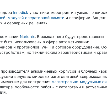
вендора
Innodisk
участники мероприятия узнают о широ
лей
,
модулей оперативной памяти
и периферии. Акцент
х и серверных решениях.
а компании
Narionix
. В рамках него будут представлены
т быть использованы в сфере автоматизации:
ейсов и протоколов, Wi‑Fi и сотовое оборудование. О
устройствам, их техническим характеристикам и срав
производителя алюминиевых корпусов и блочных карк
дукции ведущих мировых изготовителей «евромехани
 применение для построения
магистрально-модульных с
атура, особенности работы с каталогами и актуальны
лий.