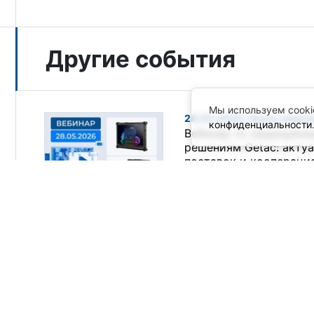
Другие события
Мы используем cooki
28.05.2026 / Анонс меро
конфиденциальности
Вебинар по защищенн
решениям Getac: акту
поставок и коопераци
технологическими па
29.04.2026
26.05.2026 — 27.05.2026 
Анонс мероприятия
Оборудование для АСУ
систем от ПРОСОФТ на
Петербурге