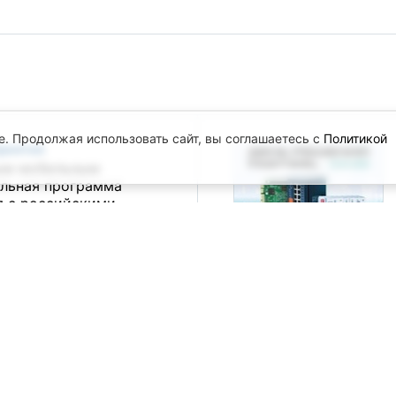
e. Продолжая использовать сайт, вы соглашаетесь с
Политикой
приятия
.
ым мобильным
альная программа
я с российскими
ртнёрами
/ Санкт-Петербург /
 ТП и встраиваемых
 ПТА в Санкт-