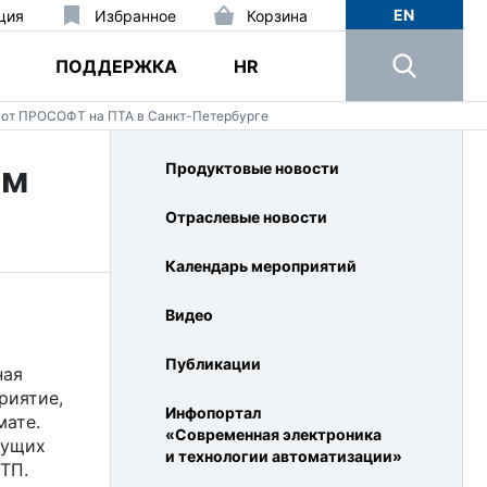
EN
ция
Избранное
Корзина
ПОДДЕРЖКА
HR
 от ПРОСОФТ на ПТА в Санкт-Петербурге
ем
Продуктовые новости
Отраслевые новости
Календарь мероприятий
Видео
Публикации
ная
риятие,
Инфопортал
мате.
«Современная электроника
дущих
и технологии автоматизации»
ТП.