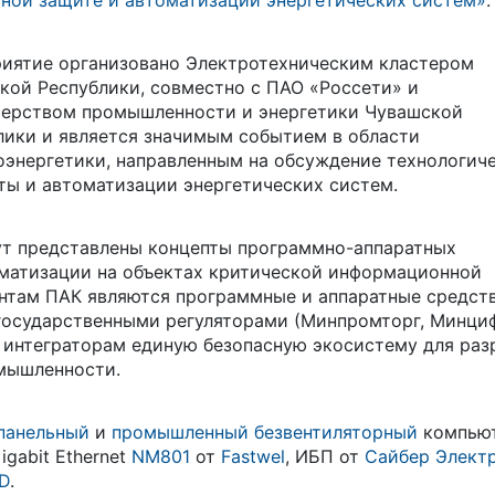
йной защите и автоматизации энергетических систем»
.
иятие организовано Электротехническим кластером
кой Республики, совместно с ПАО «Россети» и
ерством промышленности и энергетики Чувашской
лики и является значимым событием в области
оэнергетики, направленным на обсуждение технологич
ты и автоматизации энергетических систем.
ут представлены концепты программно-аппаратных
оматизации на объектах критической информационной
там ПАК являются программные и аппаратные средств
государственными регуляторами (Минпромторг, Минци
 интеграторам единую безопасную экосистему для раз
омышленности.
панельный
и
промышленный безвентиляторный
компью
gabit Ethernet
NM801
от
Fastwel
, ИБП от
Сайбер Элект
D
.