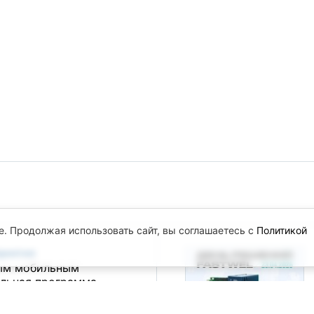
e. Продолжая использовать сайт, вы соглашаетесь с
Политикой
.
приятия
ым мобильным
альная программа
я с российскими
ртнёрами