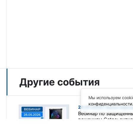
Другие события
Мы используем cooki
конфиденциальности
28.05.2026 / Анонс меро
Вебинар по защищенн
решениям Getac: акту
поставок и коопераци
технологическими па