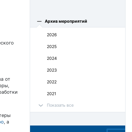
Архив мероприятий
2026
еского
2025
2024
2023
а от
2022
фры,
работки
2021
Показать все
2020
теры
2019
ро
, а
2018