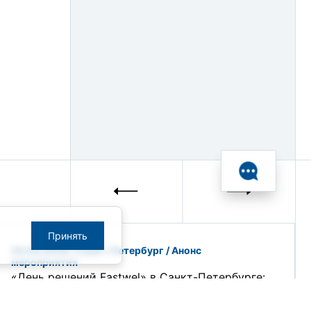
Принять
23.04.2026 / Санкт-Петербург / Анонс
мероприятия
«День решений Fastwel» в Санкт-Петербурге:
от процессорных модулей до программно-
технических комплексов