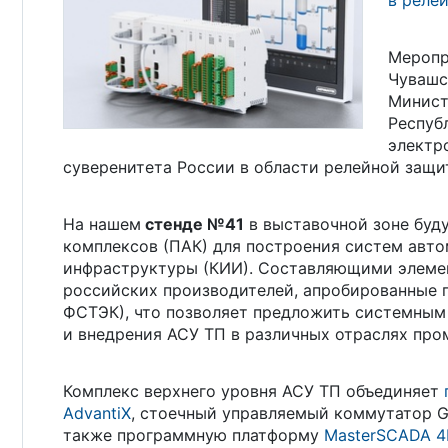
в реле
Меропр
Чувашс
Минист
Респуб
электр
суверенитета России в области релейной защи
На нашем
стенде №41
в выставочной зоне буд
комплексов (ПАК) для построения систем авт
инфраструктуры (КИИ). Составляющими элемен
российских производителей, апробированные 
ФСТЭК), что позволяет предложить системным
и внедрения АСУ ТП в различных отраслях пр
Комплекс верхнего уровня АСУ ТП объединяет
AdvantiX
, стоечный управляемый коммутатор Gi
также программную платформу
MasterSCADA 4