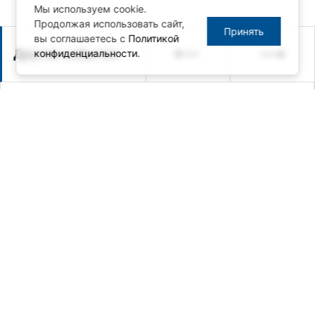
Мы используем cookie.
Продолжая использовать сайт,
Принять
вы соглашаетесь с
Политикой
Другие события
конфиденциальности
.
28.05.2026 / Анонс мероприятия
Вебинар по защищенным
мобильным решениям Getac:
актуальная программа поставок
и кооперация с российскими
технологическими партнёрами
29.04.2026
26.05.2026 — 27.05.2026 / Санкт-
Петербург / Анонс мероприятия
Оборудование для АСУ ТП и
встраиваемых систем от
ПРОСОФТ на ПТА в Санкт-