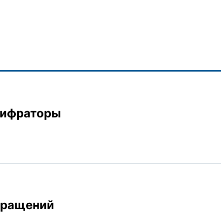
о перемещение при движении. Они генерируют выходн
м счётчиком, поэтому их показания соответствуют то
есь в основном применяются два чувствительных элеме
зом, что их выходы сдвинуты относительно друг друга
пециальную логическую схему для определения направле
и вниз должен считать счётчик.
шифраторы
иращений