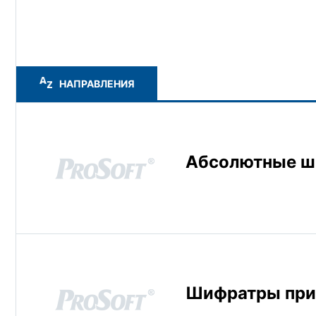
Инкрементальные энкодеры индицируют тольк
импульсы, которые подсчитываются реверсивны
далеко диск продвинулся с начала отсчёта. Зд
расположенных в преобразователях таким обра
по фазе. В этом случае можно использовать с
НАПРАВЛЕНИЯ
следовательно, для определения того, вверх ил
Абсолютные 
Шифратры пр