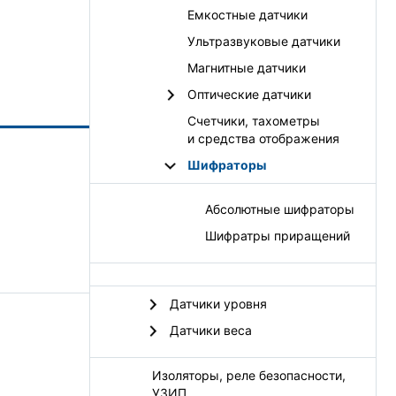
Емкостные датчики
ые
му, как
Ультразвуковые датчики
нта,
Магнитные датчики
 на 90°
ния и,
Оптические датчики
Счетчики, тахометры
и средства отображения
Шифраторы
Абсолютные шифраторы
Шифратры приращений
Датчики уровня
Датчики веса
Изоляторы, реле безопасности,
УЗИП