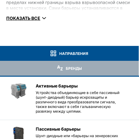
пределах нижней границы взрыва взрывоопасной смеси
в месте установки. Сами барьеры устанавливаются в
шкафу управления , расположенном в безопасной зоне.
ПОКАЗАТЬ ВСЕ
Ограничительные элементы (барьеры
искробезопасности) можно разделить на две группы:
● диодные барьеры безопасности, или пассивные
барьеры,
● гальванически изолированные барьеры безопасности
НАПРАВЛЕНИЯ
или активные барьеры.
БРЕНДЫ
Активные барьеры
Устройства объединяющие в себе пассивный
(шунт-диодный) барьер искрозащиты и
различного вида преобразователи сигнала,
также включают в себя гальваническую
развязку между цепями.
Пассивные барьеры
Шунт-диодные или «барьеры на зенеровских