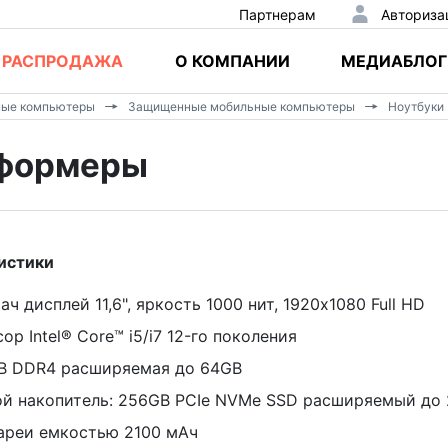
Партнерам
Авториза
РАСПРОДАЖА
О КОМПАНИИ
МЕДИАБЛОГ
ные компьютеры
Защищенные мобильные компьютеры
Ноутбуки
сформеры
истики
ач дисплей 11,6", яркость 1000 нит, 1920x1080 Full HD
ор Intel® Core™ i5/i7 12-го поколения
GB DDR4 расширяемая до 64GB
й накопитель: 256GB PCIe NVMe SSD расширяемый до
ареи емкостью 2100 мАч