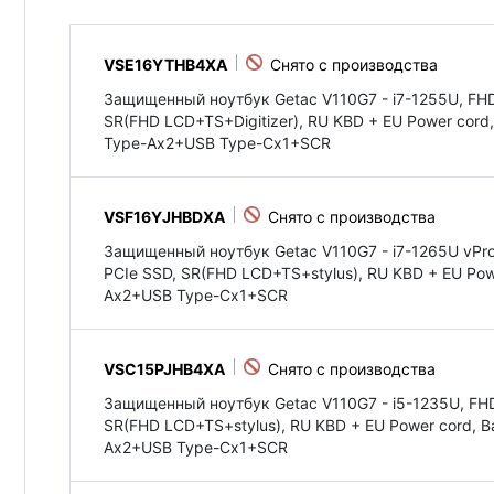
VSE16YTHB4XA
Защищенный ноутбук Getac V110G7 - i7-1255U, FHD
SR(FHD LCD+TS+Digitizer), RU KBD + EU Power cord
Type-Ax2+USB Type-Cx1+SCR
VSF16YJHBDXA
Защищенный ноутбук Getac V110G7 - i7-1265U vPro
PCIe SSD, SR(FHD LCD+TS+stylus), RU KBD + EU Powe
Ax2+USB Type-Cx1+SCR
VSC15PJHB4XA
Защищенный ноутбук Getac V110G7 - i5-1235U, FH
SR(FHD LCD+TS+stylus), RU KBD + EU Power cord, 
Ax2+USB Type-Cx1+SCR