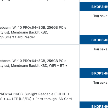
В КОРЗИ
Под зака
, Webcam, Win10 PROx64+8GB, 256GB PCIe
tylus), Membrane Backlit KBD,
gh,Smart Card Reader
В КОРЗИ
Под зака
, Webcam, Win10 PROx64+8GB, 256GB PCIe
ylus), Membrane Backlit KBD, WIFI + BT +
В КОРЗИ
Под зака
PROx64+16GB, Sunlight Readable (Full HD +
PS + 4G LTE (US/EU) + Pass-through, SD Card
В КОРЗИ