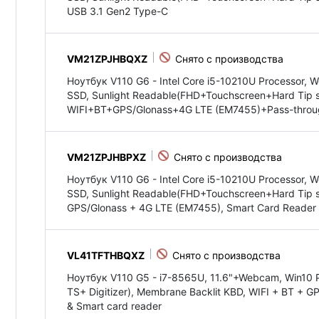
USB 3.1 Gen2 Type-C
VM21ZPJHBQXZ
Ноутбук V110 G6 - Intel Core i5-10210U Processor
SSD, Sunlight Readable(FHD+Touchscreen+Hard Tip s
WIFI+BT+GPS/Glonass+4G LTE (EM7455)+Pass-throu
VM21ZPJHBPXZ
Ноутбук V110 G6 - Intel Core i5-10210U Processor
SSD, Sunlight Readable(FHD+Touchscreen+Hard Tip st
GPS/Glonass + 4G LTE (EM7455), Smart Card Reader
VL41TFTHBQXZ
Ноутбук V110 G5 - i7-8565U, 11.6"+Webcam, Win10 
TS+ Digitizer), Membrane Backlit KBD, WIFI + BT + G
& Smart card reader