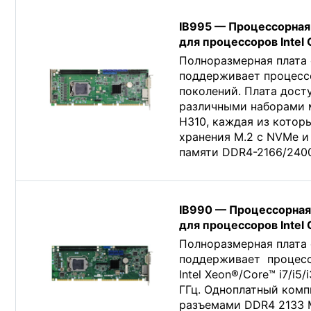
IB995 — Процессорная 
для процессоров Intel
Полноразмерная плата 
поддерживает процессор
поколений. Плата досту
различными наборами 
H310, каждая из котор
хранения M.2 с NVMe и
памяти DDR4-2166/2400
IB990 — Процессорная 
для процессоров Intel
Полноразмерная плата 
поддерживает процессо
Intel Xeon®/Core™ i7/i5
ГГц. Одноплатный ком
разъемами DDR4 2133 