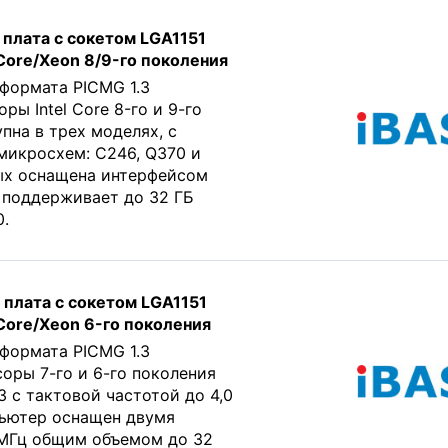
плата с сокетом LGA1151
 Core/Xeon 8/9-го поколения
формата PICMG 1.3
ы Intel Core 8-го и 9-го
пна в трех моделях, с
микросхем: C246, Q370 и
ых оснащена интерфейсом
 поддерживает до 32 ГБ
.
плата с сокетом LGA1151
 Core/Xeon 6-го поколения
формата PICMG 1.3
ры 7-го и 6-го поколения
/i3 с тактовой частотой до 4,0
пьютер оснащен двумя
МГц общим объемом до 32