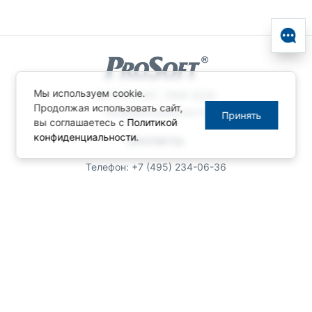
областях.
Мы используем cookie.
© ПРОСОФТ, 1996-2026
Продолжая использовать сайт,
Конфиденциальность
Принять
вы соглашаетесь с
Политикой
конфиденциальности
.
КОНТАКТЫ
Телефон: +7 (495) 234-06-36
Факс: +7 (495) 234-06-40
info@prosoft.ru