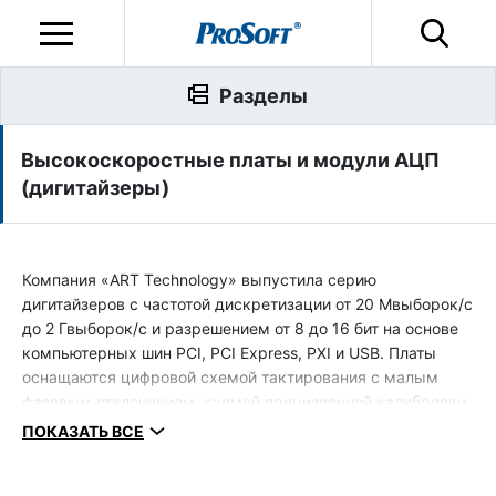
Разделы
Высокоскоростные платы и модули АЦП
(дигитайзеры)
Компания «ART Technology» выпустила серию
дигитайзеров с частотой дискретизации от 20 Мвыборок/с
до 2 Гвыборок/с и разрешением от 8 до 16 бит на основе
компьютерных шин PCI, PCI Express, PXI и USB. Платы
оснащаются цифровой схемой тактирования с малым
фазовым отклонением, схемой прецизионной калибровки,
широкополосной схемой аналогового преобразования и
ПОКАЗАТЬ ВСЕ
высокопроизводительным АЦП, что обеспечивает
высокую точность, низкий уровень помех и высокое