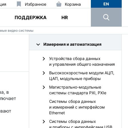
EN
ция
Избранное
Корзина
ПОДДЕРЖКА
HR
емые видео системы
Измерения и автоматизация
Устройства сбора данных
и управления общего назначения
Высокоскоростные модули АЦП,
ЦАП, модульные приборы
Магистрально-модульные
а, в
системы стандарта PXI, PXIe
ключает
Системы сбора данных
и измерений с интерфейсом
ивают
Ethernet
Системы сбора данных
и приборы с интерфейсами USB