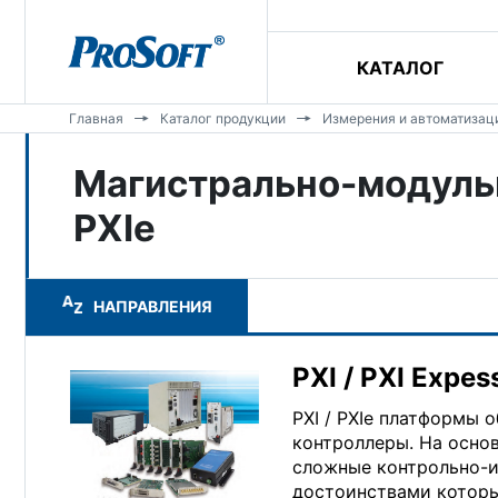
КАТАЛОГ
Главная
Каталог продукции
Измерения и автоматизац
Магистрально-модульн
PXIe
НАПРАВЛЕНИЯ
PXI / PXI Expe
PXI / PXIe платформы
контроллеры. На осно
сложные контрольно-
достоинствами которы