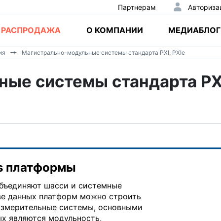
Партнерам
Авториза
РАСПРОДАЖА
О КОМПАНИИ
МЕДИАБЛОГ
ия
Магистрально-модульные системы стандарта PXI, PXIe
ые системы стандарта PX
ss платформы
 объединяют шасси и системные
ве данных платформ можно строить
измерительные системы, основными
х являются модульность,