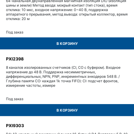
64-канальная двунаправленная магнитная изоляция DIO (изоляция
шины и земли) Метод ввода: мокрый контакт (тип стока), время
отклика: 10 мкс, входное напряжение: 0~40 В, поддержка
аппаратного прерывания, метод вывода: открытый коллектор, время
отклика: 20 м
Под заказ
В КОРЗИНУ
PXI2398
8 каналов изолированных счетчиков (CI, CO с буфером). Входное
напряжение до 48 В. Поддержка несимметричных,
дифференциальных, NPN, PNP, инкрементных энкодеров 548 В. /
Глубина памяти CO: каждая 1k точка FIFO): CI: подсчет фронтов,
измерение частоты, измере
Под заказ
В КОРЗИНУ
PXI9303