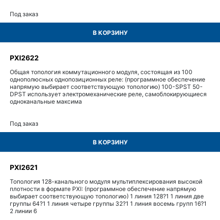
Под заказ
В КОРЗИНУ
PXI2622
Общая топология коммутационного модуля, состоящая из 100
однополюсных однопозиционных реле: (программное обеспечение
напрямую выбирает соответствующую топологию) 100-SPST 50-
DPST использует электромеханические реле, самоблокирующиеся
одноканальные максима
Под заказ
В КОРЗИНУ
PXI2621
Топология 128-канального модуля мультиплексирования высокой
плотности в формате PXI: (программное обеспечение напрямую
выбирает соответствующую топологию) 1 линия 128?1 1 линия две
группы 64?1 1 линия четыре группы 32?1 1 линия восемь групп 16?1
2 линии 6