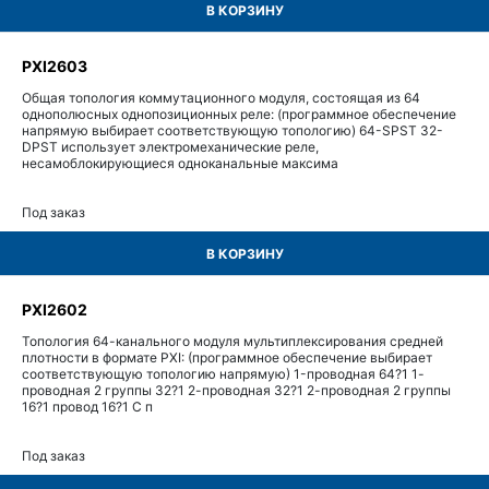
В КОРЗИНУ
PXI2603
Общая топология коммутационного модуля, состоящая из 64
однополюсных однопозиционных реле: (программное обеспечение
напрямую выбирает соответствующую топологию) 64-SPST 32-
DPST использует электромеханические реле,
несамоблокирующиеся одноканальные максима
Под заказ
В КОРЗИНУ
PXI2602
Топология 64-канального модуля мультиплексирования средней
плотности в формате PXI: (программное обеспечение выбирает
соответствующую топологию напрямую) 1-проводная 64?1 1-
проводная 2 группы 32?1 2-проводная 32?1 2-проводная 2 группы
16?1 провод 16?1 С п
Под заказ