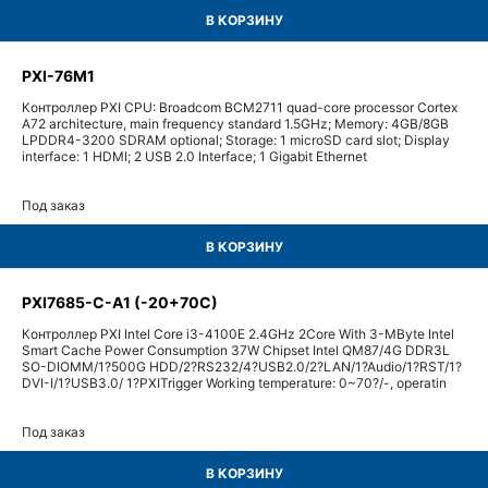
В КОРЗИНУ
PXI-76M1
Контроллер PXI CPU: Broadcom BCM2711 quad-core processor Cortex
A72 architecture, main frequency standard 1.5GHz; Memory: 4GB/8GB
LPDDR4-3200 SDRAM optional; Storage: 1 microSD card slot; Display
interface: 1 HDMI; 2 USB 2.0 Interface; 1 Gigabit Ethernet
Под заказ
В КОРЗИНУ
PXI7685-C-A1 (-20+70C)
Контроллер PXI Intel Core i3-4100E 2.4GHz 2Core With 3-MByte Intel
Smart Cache Power Consumption 37W Chipset Intel QM87/4G DDR3L
SO-DIOMM/1?500G HDD/2?RS232/4?USB2.0/2?LAN/1?Audio/1?RST/1?
DVI-I/1?USB3.0/ 1?PXITrigger Working temperature: 0~70?/-, operatin
Под заказ
В КОРЗИНУ