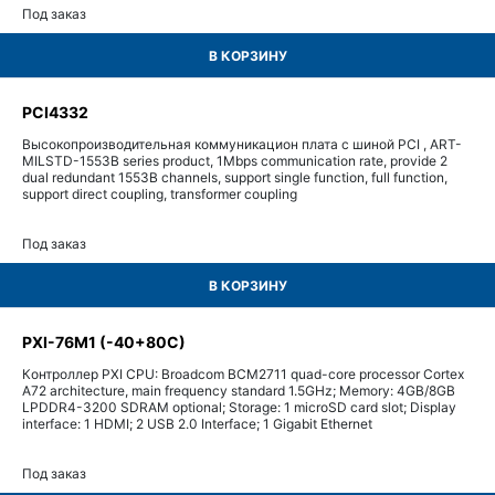
Под заказ
В КОРЗИНУ
PCI4332
Высокопроизводительная коммуникацион плата с шиной PCI , ART-
MILSTD-1553B series product, 1Mbps communication rate, provide 2
dual redundant 1553B channels, support single function, full function,
support direct coupling, transformer coupling
Под заказ
В КОРЗИНУ
PXI-76M1 (-40+80C)
Контроллер PXI CPU: Broadcom BCM2711 quad-core processor Cortex
A72 architecture, main frequency standard 1.5GHz; Memory: 4GB/8GB
LPDDR4-3200 SDRAM optional; Storage: 1 microSD card slot; Display
interface: 1 HDMI; 2 USB 2.0 Interface; 1 Gigabit Ethernet
Под заказ