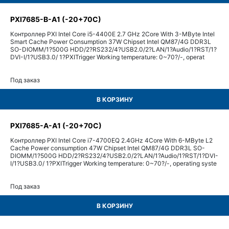
PXI7685-B-A1 (-20+70C)
Контроллер PXI Intel Core i5-4400E 2.7 GHz 2Core With 3-MByte Intel
Smart Cache Power Consumption 37W Chipset Intel QM87/4G DDR3L
SO-DIOMM/1?500G HDD/2?RS232/4?USB2.0/2?LAN/1?Audio/1?RST/1?
DVI-I/1?USB3.0/ 1?PXITrigger Working temperature: 0~70?/-, operat
Под заказ
В КОРЗИНУ
PXI7685-A-A1 (-20+70C)
Контроллер PXI Intel Core i7-4700EQ 2.4GHz 4Core With 6-MByte L2
Cache Power consumption 47W Chipset Intel QM87/4G DDR3L SO-
DIOMM/1?500G HDD/2?RS232/4?USB2.0/2?LAN/1?Audio/1?RST/1?DVI-
I/1?USB3.0/ 1?PXITrigger Working temperature: 0~70?/-, operating syste
Под заказ
В КОРЗИНУ