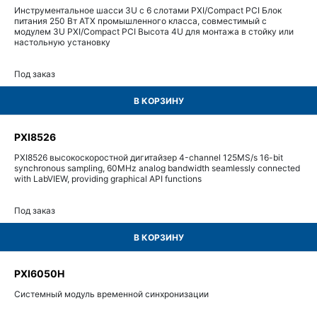
Инструментальное шасси 3U с 6 слотами PXI/Compact PCI Блок
питания 250 Вт ATX промышленного класса, совместимый с
модулем 3U PXI/Compact PCI Высота 4U для монтажа в стойку или
настольную установку
Под заказ
В КОРЗИНУ
PXI8526
PXI8526 высокоскоростной дигитайзер 4-channel 125MS/s 16-bit
synchronous sampling, 60MHz analog bandwidth seamlessly connected
with LabVIEW, providing graphical API functions
Под заказ
В КОРЗИНУ
PXI6050H
Системный модуль временной синхронизации