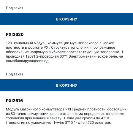
Под заказ
В КОРЗИНУ
PXI2620
120-канальный модуль коммутации мультиплексора высокой
плотности в формате PXI. Структура топологии: (программное
обеспечение напрямую выбирает соответствующую топологию) 1-
проводная 120?1 2-проводная 60?1 Электромеханическое реле, не
самоблокирующееся од
Под заказ
В КОРЗИНУ
PXI2616
Модуль матричного коммутатора PXI средней плотности, состоящий
из 80 точек коммутации: (аппаратная схема определяет топологию,
топология примечаний к заказу) 1-wire две группы по 4?10
(топология по умолчанию) 1-wire 8?10 1-wire 4?20 электром