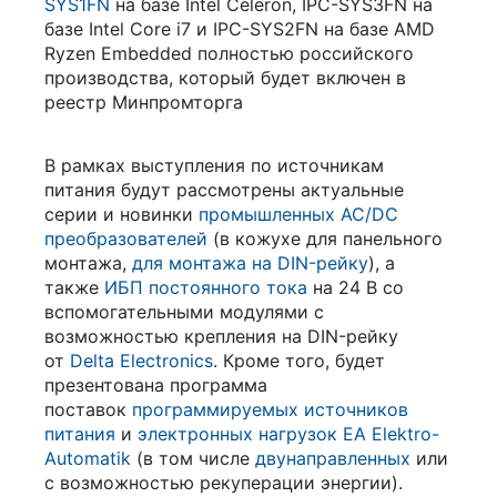
SYS1FN
на базе Intel Celeron, IPC-SYS3FN на
базе Intel Core i7 и IPC-SYS2FN на базе AMD
Ryzen Embedded полностью российского
производства, который будет включен в
реестр Минпромторга
В рамках выступления по источникам
питания будут рассмотрены актуальные
серии и новинки
промышленных AC/DC
преобразователей
(в кожухе для панельного
монтажа,
для монтажа на DIN-рейку
), а
также
ИБП постоянного тока
на 24 В со
вспомогательными модулями с
возможностью крепления на DIN-рейку
от
Delta Electronics
. Кроме того, будет
презентована программа
поставок
программируемых источников
питания
и
электронных нагрузок
EA Elektro-
Automatik
(в том числе
двунаправленных
или
с возможностью рекуперации энергии).