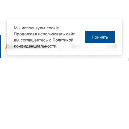
Мы используем cookie.
Продолжая использовать сайт,
Принять
вы соглашаетесь с
Политикой
Другие события
конфиденциальности
.
28.05.2026 / Анонс мероприятия
Вебинар по защищенным
мобильным решениям Getac:
актуальная программа поставок
и кооперация с российскими
технологическими партнёрами
29.04.2026
26.05.2026 — 27.05.2026 / Санкт-