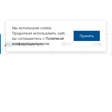
Мы используем cookie.
Продолжая использовать сайт,
Принять
вы соглашаетесь с
Политикой
Другие события
конфиденциальности
.
28.05.2026 / Анонс мероприятия
Вебинар по защищенным
мобильным решениям Getac:
актуальная программа поставок
и кооперация с российскими
технологическими партнёрами
29.04.2026