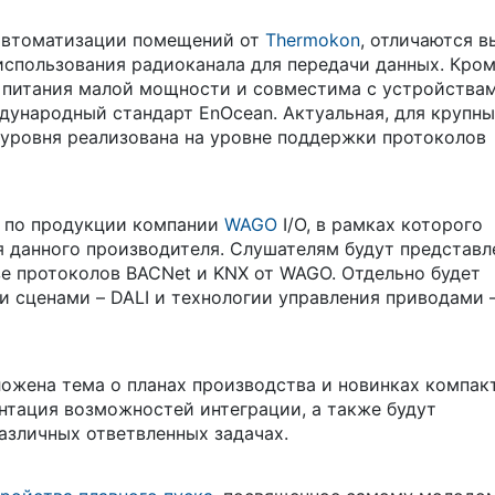
 автоматизации помещений от
Thermokon
, отличаются 
использования радиоканала для передачи данных. Кром
 питания малой мощности и совместима с устройства
ународный стандарт EnOcean. Актуальная, для крупны
 уровня реализована на уровне поддержки протоколов
д по продукции компании
WAGO
I/O, в рамках которого
 данного производителя. Слушателям будут представл
зе протоколов BACNet и KNX от WAGO. Отдельно будет
и сценами – DALI и технологии управления приводами 
ожена тема о планах производства и новинках компак
нтация возможностей интеграции, а также будут
зличных ответвленных задачах.