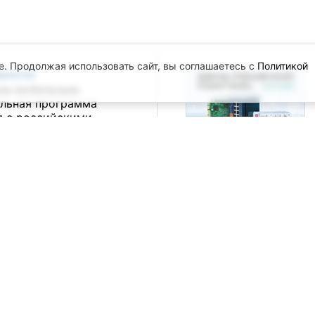
e. Продолжая использовать сайт, вы соглашаетесь с
Политикой
приятия
.
ым мобильным
альная программа
я с российскими
ртнёрами
/ Санкт-Петербург /
 ТП и встраиваемых
 ПТА в Санкт-