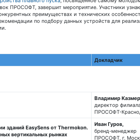
ройства плавного пуска
, посвященное самому молодо
вок ПРОСОФТ, завершит мероприятие. Участники узна
конкурентных преимуществах и технических особеннос
рекомендации по подбору данных устройств для реали
ии.
Докладчик
Владимир Казмер
директор филиал
ПРОСОФТ-Красно
Иван Гуров,
и зданий EasySens от Thermokon.
бренд-менеджер
чных вертикальных рынках
ПРОСОФТ, г. Моск