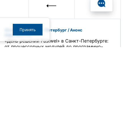
Принять
23.04.2026 / Санкт-Петербург / Анонс
мероприятия
«День решений Fastwel» в Санкт-Петербурге:
от процессорных модулей до программно-
технических комплексов
19.03.2026
14.04.2026 — 16.04.2026 / Чебоксары / Анонс
мероприятия
Программно-аппаратные комплексы для
систем автоматизации на объектах КИИ от
ПРОСОФТ на РЗА-Форуме в Чебоксарах
18.03.2026