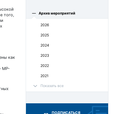
высокой
Архив мероприятий
е того,
ми
2026
х
2025
2024
2023
ены как
2022
– MP-
2021
Показать все
2020
тных
2019
2018
ПОДПИСАТЬСЯ