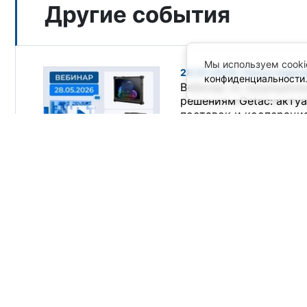
Другие события
Мы используем cooki
28.05.2026 / Анонс меро
конфиденциальности
Вебинар по защищенн
решениям Getac: акту
поставок и коопераци
технологическими па
29.04.2026
26.05.2026 — 27.05.2026 
Анонс мероприятия
Оборудование для АСУ
систем от ПРОСОФТ на
Петербурге
23.04.2026