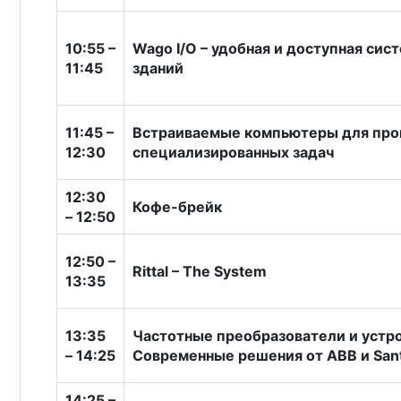
10:55 –
Wago I/O – удобная и доступная сис
11:45
зданий
11:45 –
Встраиваемые компьютеры для про
12:30
специализированных задач
12:30
Кофе-брейк
– 12:50
12:50 –
Rittal – The System
13:35
13:35
Частотные преобразователи и устро
– 14:25
Современные решения от ABB и San
14:25 –