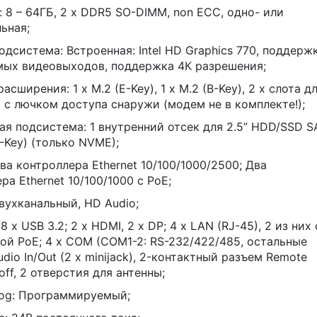
 8 – 64ГБ, 2 x DDR5 SO-DIMM, non ECC, одно- или
ьная;
дсистема: Встроенная: Intel HD Graphics 770, поддерж
мых видеовыходов, поддержка 4К разрешения;
сширения: 1 x M.2 (E-Key), 1 x M.2 (B-Key), 2 x слота д
 с лючком доступа снаружи (модем не в комплекте!);
я подсистема: 1 внутренний отсек для 2.5” HDD/SSD S
M-Key) (только NVME);
ва контроллера Ethernet 10/100/1000/2500; Два
ра Ethernet 10/100/1000 с PoE;
вухканальный, HD Audio;
 x USB 3.2; 2 x HDMI, 2 x DP; 4 x LAN (RJ-45), 2 из них 
й PoE; 4 x COM (COM1-2: RS-232/422/485, остальные
udio In/Out (2 x minijack), 2-контактный разъем Remote
off, 2 отверстия для антенны;
og: Программируемый;