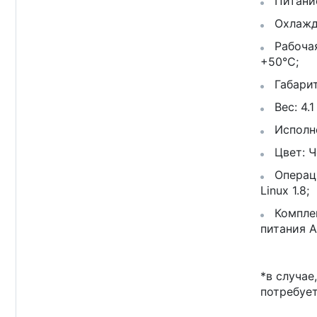
Питание
Охлажде
Рабочая
+50°C;
Габариты
Вес: 4.1 
Исполне
Цвет: Ч
Операци
Linux 1.8;
Комплек
питания A
*в случае
потребует