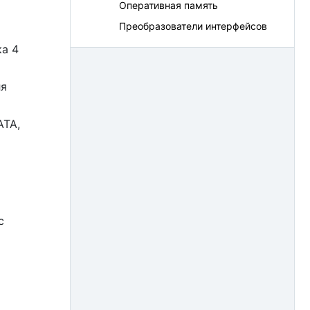
Оперативная память
Преобразователи интерфейсов
ка 4
ля
ATA,
с