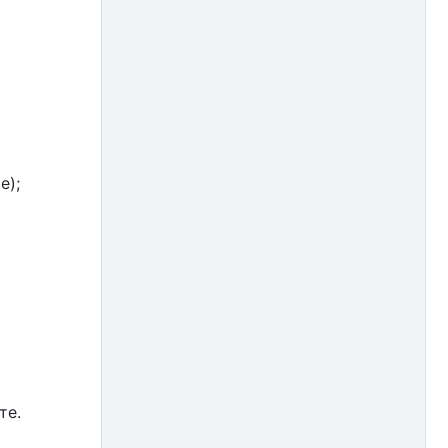
е);
те.