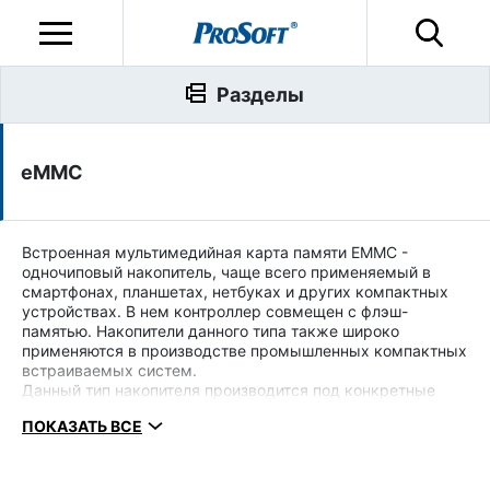
Разделы
eMMC
Встроенная мультимедийная карта памяти EMMC -
одночиповый накопитель, чаще всего применяемый в
смартфонах, планшетах, нетбуках и других компактных
устройствах. В нем контроллер совмещен с флэш-
памятью. Накопители данного типа также широко
применяются в производстве промышленных компактных
встраиваемых систем.
Данный тип накопителя производится под конкретные
требования и проект, поэтому вы можете задать нам
ПОКАЗАТЬ ВСЕ
вопрос на адрес
info@prosoft.ru
или в форме обратной
связи ниже, - мы проконсультируем Вас и предоставим
нужное решение от бренда
Innodisk
.