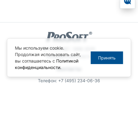
Мы используем cookie.
© ПРОСОФТ, 1996-2026
Продолжая использовать сайт,
Конфиденциальность
Принять
вы соглашаетесь с
Политикой
конфиденциальности
.
КОНТАКТЫ
Телефон: +7 (495) 234-06-36
Факс: +7 (495) 234-06-40
info@prosoft.ru