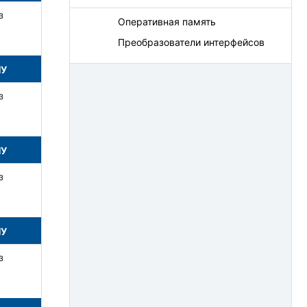
з
Оперативная память
Преобразователи интерфейсов
НУ
з
НУ
з
НУ
з