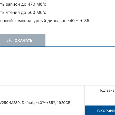
ь записи до 470 Мб/с
ь чтения до 560 Мб/с
нный температурный диапазон -40 ~ + 85
СКАЧАТЬ
Под зака
V250-M280, Default, -40?~+85?, 1920GB,
В КОРЗИ