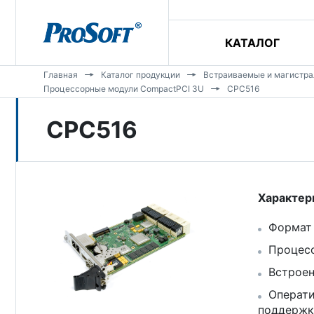
КАТАЛОГ
Главная
Каталог продукции
Встраиваемые и магистр
Процессорные модули CompactPCI 3U
CPC516
CPC516
Характер
Формат 
Процессо
Встроен
Операти
поддержк