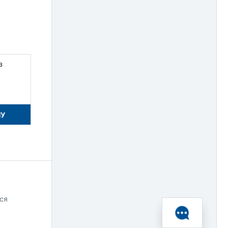
з
НУ
ся