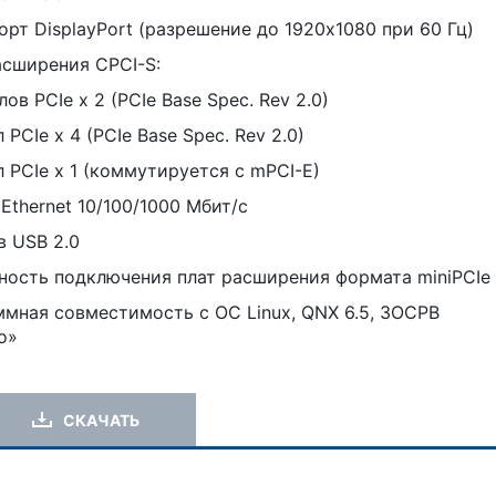
орт DisplayPort (разрешение до 1920x1080 при 60 Гц)
сширения CPCI-S:
лов PCIe x 2 (PCIe Base Spec. Rev 2.0)
л PCIe x 4 (PCIe Base Spec. Rev 2.0)
ал PCIe x 1 (коммутируется с mPCI-E)
 Ethernet 10/100/1000 Мбит/с
в USB 2.0
ость подключения плат расширения формата miniPCIe
мная совместимость с ОС Linux, QNX 6.5, ЗОСРВ
о»
СКАЧАТЬ