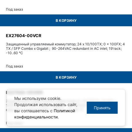
Под заказ
В КОРЗИНУ
EX27604-00VCR
Защищенный управляемый коммутатор; 24 x 10/100TX; 0 x 100FX; 4
TX / SFP Combo x Gigabit ; 90-264VAC redundant in AC inlet; 19'rack;
-10..60 °C
Под заказ
В КОРЗИНУ
EX27064-V0VWR
Мы используем cookie.
Защищенный управляемый коммутатор; 0 x 10/100TX; 24 SFP x
Продолжая использовать сайт,
100FX; 4 TX / SFP Combo x Gigabit ; 88-370VDC & 90-264VAC
Принять
redundant in terminal block; 19'rack; -10..60 °C
вы соглашаетесь с
Политикой
конфиденциальности
.
Под заказ