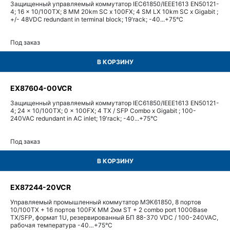
Защищенный управляемый коммутатор IEC61850/IEEE1613 EN50121-
4; 16 x 10/100TX; 8 MM 20km SC x 100FX; 4 SM LX 10km SC x Gigabit ;
+/- 48VDC redundant in terminal block; 19'rack; -40...+75°С
Под заказ
В КОРЗИНУ
EX87604-00VCR
Защищенный управляемый коммутатор IEC61850/IEEE1613 EN50121-
4; 24 x 10/100TX; 0 x 100FX; 4 TX / SFP Combo x Gigabit ; 100-
240VAC redundant in AC inlet; 19'rack; -40...+75°С
Под заказ
В КОРЗИНУ
EX87244-20VCR
Управляемый промышленный коммутатор МЭК61850, 8 портов
10/100TX + 16 портов 100FX MM 2км ST + 2 combo port 1000Base
TX/SFP, формат 1U, резервированный БП 88-370 VDC / 100-240VAC,
рабочая температура -40…+75°С