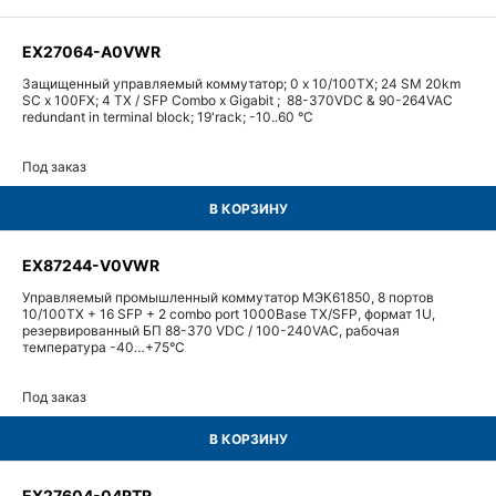
EX27064-A0VWR
Защищенный управляемый коммутатор; 0 x 10/100TX; 24 SM 20km
SC x 100FX; 4 TX / SFP Combo x Gigabit ; 88-370VDC & 90-264VAC
redundant in terminal block; 19'rack; -10..60 °C
Под заказ
В КОРЗИНУ
EX87244-V0VWR
Управляемый промышленный коммутатор МЭК61850, 8 портов
10/100TX + 16 SFP + 2 combo port 1000Base TX/SFP, формат 1U,
резервированный БП 88-370 VDC / 100-240VAC, рабочая
температура -40…+75°С
Под заказ
В КОРЗИНУ
EX27604-04RTR