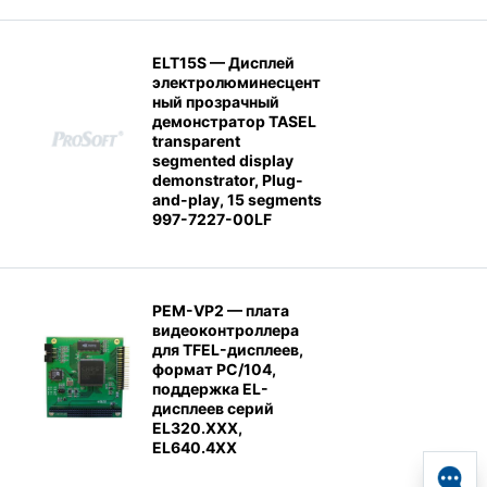
ELT15S — Дисплей
электролюминесцент
ный прозрачный
демонстратор TASEL
transparent
segmented display
demonstrator, Plug-
and-play, 15 segments
997-7227-00LF
PEM-VP2 — плата
видеоконтроллера
для TFEL-дисплеев,
формат PC/104,
поддержка EL-
дисплеев серий
EL320.XXX,
EL640.4XX