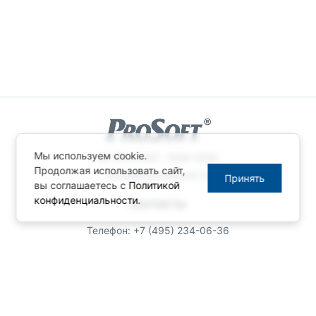
Мы используем cookie.
© ПРОСОФТ, 1996-2026
Продолжая использовать сайт,
Конфиденциальность
Принять
вы соглашаетесь с
Политикой
конфиденциальности
.
КОНТАКТЫ
Телефон: +7 (495) 234-06-36
Факс: +7 (495) 234-06-40
info@prosoft.ru