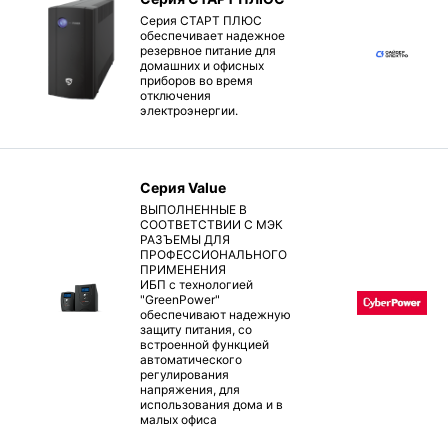
Серия СТАРТ ПЛЮС
обеспечивает надежное
резервное питание для
домашних и офисных
приборов во время
отключения
электроэнергии.
Серия Value
ВЫПОЛНЕННЫЕ В
СООТВЕТСТВИИ С МЭК
РАЗЪЕМЫ ДЛЯ
ПРОФЕССИОНАЛЬНОГО
ПРИМЕНЕНИЯ
ИБП с технологией
"GreenPower"
обеспечивают надежную
защиту питания, со
встроенной функцией
автоматического
регулирования
напряжения, для
использования дома и в
малых офиса