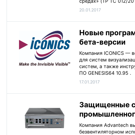
средах» (TP TC 012/20
20.01.2017
Новые програм
бета-версии
Компания ICONICS — в
для систем визуализа
систем, а также инст
ПО GENESIS64 10.95 .
17.01.2017
Защищенные с
промышленного
Компания Advantech в
безвентиляторном испо