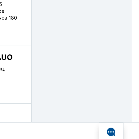
5
ое
са 180
AUO
ц,