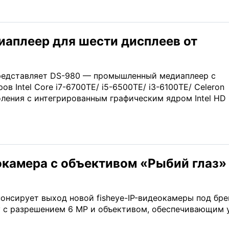
аплеер для шести дисплеев от
редставляет DS-980 — промышленный медиаплеер с
в Intel Core i7-6700TE/ i5-6500TE/ i3-6100TE/ Celeron
ления с интегрированным графическим ядром Intel HD
окамера с объективом «Рыбий глаз»
нсирует выход новой fisheye-IP-видеокамеры под бр
y с разрешением 6 МР и объективом, обеспечивающим 