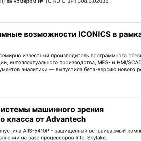
11) за номером № ТС RU C-JP.ГБ08.B.02036.
мные возможности ICONICS в рамк
семирно известный производитель программного обес
ции, интеллектуального производства, MES- и HMI/SCA
рументов аналитики — выпустила бета-версию нового р
истемы машинного зрения
 класса от Advantech
ыпустила AIIS-5410P – защищенный встраиваемый комп
лнении на базе процессоров Intel Skylake.