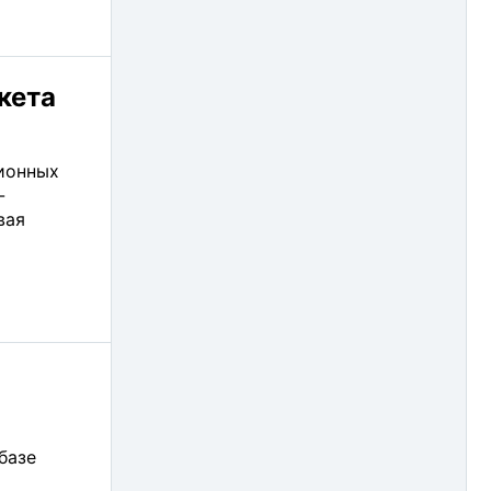
кета
ионных
-
вая
базе