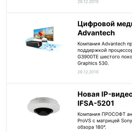
29.12.2016
Цифровой меди
Advantech
Компания Advantech п
поддержкой процессоро
G3900TE шестого поко
Graphics 530.
29.12.2016
Новая IP-виде
IFSA-5201
Компания ПРОСОФТ ано
ProVS с матрицей Son
обзора 180°.