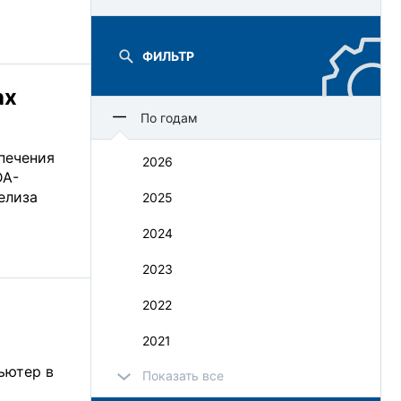
ФИЛЬТР
ах
По годам
печения
2026
DA-
елиза
2025
2024
2023
2022
2021
ьютер в
Показать все
2020