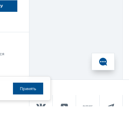
НУ
ся
Принять