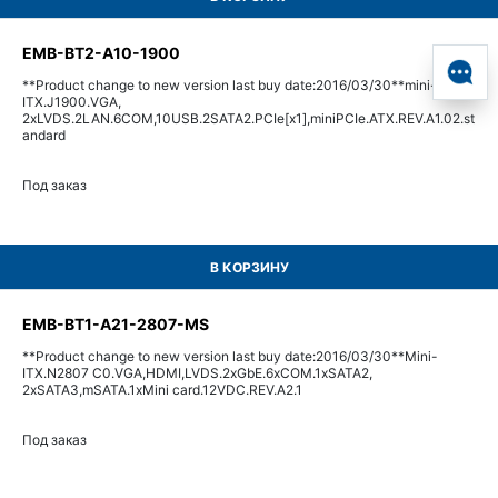
EMB-BT2-A10-1900
**Product change to new version last buy date:2016/03/30**mini-
ITX.J1900.VGA,
2xLVDS.2LAN.6COM,10USB.2SATA2.PCIe[x1],miniPCIe.ATX.REV.A1.02.st
andard
Под заказ
В КОРЗИНУ
EMB-BT1-A21-2807-MS
**Product change to new version last buy date:2016/03/30**Mini-
ITX.N2807 C0.VGA,HDMI,LVDS.2xGbE.6xCOM.1xSATA2,
2xSATA3,mSATA.1xMini card.12VDC.REV.A2.1
Под заказ