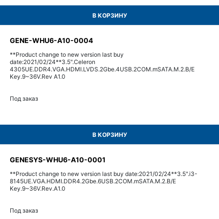
В КОРЗИНУ
GENE-WHU6-A10-0004
**Product change to new version last buy
date:2021/02/24**3.5".Celeron
4305UE.DDR4.VGA.HDMI.LVDS.2Gbe.4USB.2COM.mSATA.M.2.B/E
Key.9~36V.Rev A1.0
Под заказ
В КОРЗИНУ
GENESYS-WHU6-A10-0001
**Product change to new version last buy date:2021/02/24**3.5".i3-
8145UE.VGA.HDMI.DDR4.2Gbe.6USB.2COM.mSATA.M.2.B/E
Key.9~36V.Rev.A1.0
Под заказ