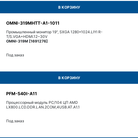
В КОРЗИНУ
OMNI-319MHTT-A1-1011
Промышленный монитор 19", SXGA 1280*1024.LIYI R-
T/S.VGA+HDMI.12~30V
OMNI-319M [1691276]
Под заказ
В КОРЗИНУ
PFM-540I-A11
Процессорный модуль PC/104 ЦП AMD
LX800.LCD.DDR.LAN.2COM,4USB.AT.A1.1
Под заказ