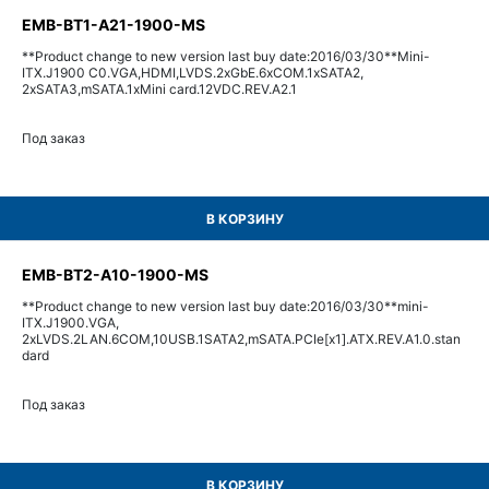
EMB-BT1-A21-1900-MS
**Product change to new version last buy date:2016/03/30**Mini-
ITX.J1900 C0.VGA,HDMI,LVDS.2xGbE.6xCOM.1xSATA2,
2xSATA3,mSATA.1xMini card.12VDC.REV.A2.1
Под заказ
В КОРЗИНУ
EMB-BT2-A10-1900-MS
**Product change to new version last buy date:2016/03/30**mini-
ITX.J1900.VGA,
2xLVDS.2LAN.6COM,10USB.1SATA2,mSATA.PCIe[x1].ATX.REV.A1.0.stan
dard
Под заказ
В КОРЗИНУ