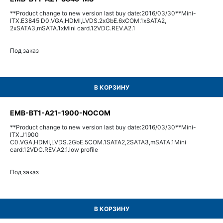
**Product change to new version last buy date:2016/03/30**Mini-
ITX.E3845 D0.VGA,HDMI,LVDS.2xGbE.6xCOM.1xSATA2,
2xSATA3,mSATA.1xMini card.12VDC.REV.A2.1
Под заказ
В КОРЗИНУ
EMB-BT1-A21-1900-NOCOM
**Product change to new version last buy date:2016/03/30**Mini-
ITX.J1900
C0.VGA,HDMI,LVDS.2GbE.5COM.1SATA2,2SATA3,mSATA.1Mini
card.12VDC.REV.A2.1.low profile
Под заказ
В КОРЗИНУ