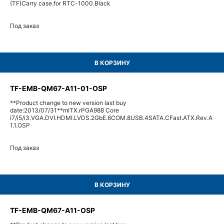
(TF)Carry case.for RTC-1000.Black
Под заказ
В КОРЗИНУ
TF-EMB-QM67-A11-01-OSP
**Product change to new version last buy
date:2013/07/31**mITX.rPGA988 Core
i7/i5/i3.VGA.DVI.HDMI.LVDS.2GbE.6COM.8USB.4SATA.CFast.ATX.Rev.A
1.1.OSP
Под заказ
В КОРЗИНУ
TF-EMB-QM67-A11-OSP