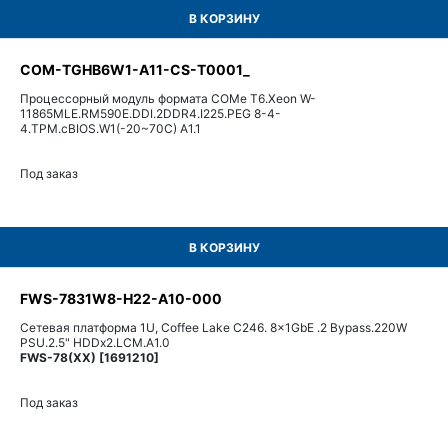
В КОРЗИНУ
COM-TGHB6W1-A11-CS-T0001_
Процессорный модуль формата COMe T6.Xeon W-
11865MLE.RM590E.DDI.2DDR4.I225.PEG 8-4-
4.TPM.cBIOS.W1(-20~70C) A1.1
Под заказ
В КОРЗИНУ
FWS-7831W8-H22-A10-000
Сетевая платформа 1U, Coffee Lake C246. 8x1GbE .2 Bypass.220W
PSU.2.5" HDDx2.LCM.A1.0
FWS-78(XX) [1691210]
Под заказ