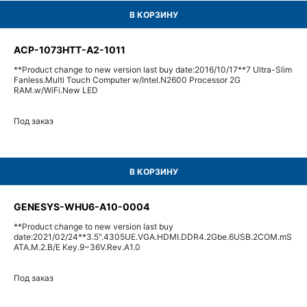
В КОРЗИНУ
ACP-1073HTT-A2-1011
**Product change to new version last buy date:2016/10/17**7 Ultra-Slim
Fanless.Multi Touch Computer w/Intel.N2600 Processor 2G
RAM.w/WiFi.New LED
Под заказ
В КОРЗИНУ
GENESYS-WHU6-A10-0004
**Product change to new version last buy
date:2021/02/24**3.5".4305UE.VGA.HDMI.DDR4.2Gbe.6USB.2COM.mS
ATA.M.2.B/E Key.9~36V.Rev.A1.0
Под заказ