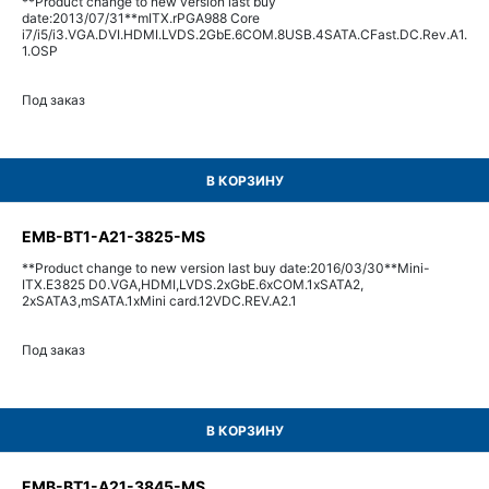
**Product change to new version last buy
date:2013/07/31**mITX.rPGA988 Core
i7/i5/i3.VGA.DVI.HDMI.LVDS.2GbE.6COM.8USB.4SATA.CFast.DC.Rev.A1.
1.OSP
Под заказ
В КОРЗИНУ
EMB-BT1-A21-3825-MS
**Product change to new version last buy date:2016/03/30**Mini-
ITX.E3825 D0.VGA,HDMI,LVDS.2xGbE.6xCOM.1xSATA2,
2xSATA3,mSATA.1xMini card.12VDC.REV.A2.1
Под заказ
В КОРЗИНУ
EMB-BT1-A21-3845-MS