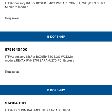
(TF)Accessory Kit.For BOXER-6403.WPEA-152GN(BT).WIFI/BT 3.0.Half
Minicard module
Под заказ
В КОРЗИНУ
9751640400
(TF)Accessory Kit.For BOXER-6404.3G WCDMA
module.REYAX.RYH270I.SARA-U270.PCI Express
Под заказ
В КОРЗИНУ
9741640101
(TF)ASS' Y DIN RAIL MOUNT Kit.for AEC-6401